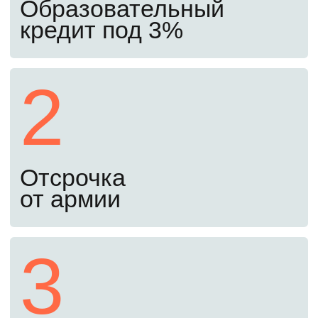
Откроем доступ к бесплатным материалам
подготовительного курса, чтобы вы могли
освежить знания перед экзаменами.
Начать подготовку
Второй шаг
С 20 июня до 24 августа
Подайте документы онлайн
Документы можно подать через Госуслуги.
Куратор проверит их, чтобы избежать
ошибок при подаче.
Третий шаг
До 25 августа