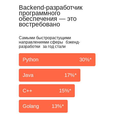
Backend-разработчик
программного
обеспечения — это
востребовано
Самыми быстрорастущими
направлениями сферы бэкенд-
разработки за год стали
Python
30%*
Java
17%*
С++
15%*
Golang
13%*