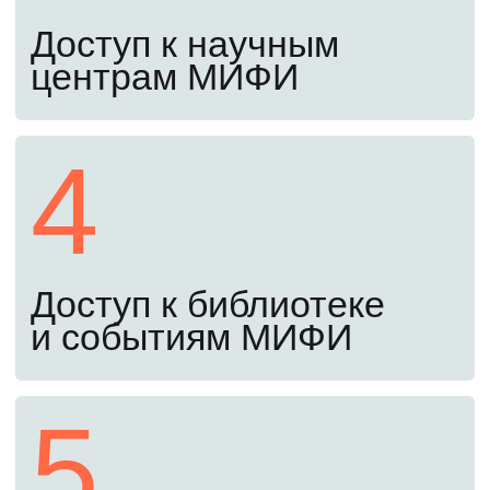
Пройдите вступительные
испытания
Сдайте письменный экзамен, ответив
на общие и профильные вопросы,
и предоставьте мотивационное письмо.
Экзамены проходят полностью
дистанционно, ехать в ВУЗ не нужно.
Оставьте заявку сейчас, чтобы получить
примеры заданий прошлых лет. С ними
вы заранее узнаете структуру экзамена
и сможете лучше подготовиться.
Четвертый шаг
До 26 августа
Заключите договор и оплатите
обучение
Убедитесь, что вы в конкурсных списках,
подпишите договор и оплатите обучение