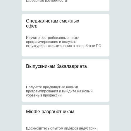
карьерные возможности
Отсрочка
от армии
Специалистам смежных
сфер
3
Изучите востребованные языки
программирования и получите
структурированные знания о разработке ПО
Доступ к научным
Выпускникам бакалавриата
центрам МИФИ
4
Получите продвинутые навыки
программирования и выйдите на новый
уровень в профессии
Middle-разработчикам
Доступ к библиотеке
и событиям МИФИ
Вдохновитесь опытом лидеров индустрии,