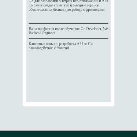
Go для разработки быстрых веб-приложений и API.
Сможете создавать легкие и быстрые сервисы,
обеспечивая их бесшовную работу с фронтендом.
Ваша профессия после обучения: Go Developer, Web
Backend Engineer
Ключевые навыки: разработка API на Go,
взаимодействие с frontend