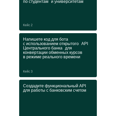
по студентам и университетам
Получите еще одну
специальность
Кейс 2
и диплом ДПО
Напишете код для бота
с использованием открытого API
В магистратуре можно пройти онлайн-
Центрального банка для
программу ДПО и усилить основную
конвертации обменных курсов
профессию ценными IT-навыками.
в режиме реального времени
Выбирайте любой курс из списка
на выбор при поступлении:
Кейс 3
→
Управление ИТ-проектами
Создадите функциональный API
→
для работы с банковским счетом
Графический дизайн
→
Прикладной анализ данных
→
Блокчейн