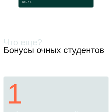
Кейс 4
от 250 000 ₽
Бесплатно
Как поступить в 2026
году
Первый шаг
Сегодня
Начните подготовку
Оставьте заявку сегодня. Мы закрепим
за вами личного менеджера, подробно
расскажем, что и когда нужно сделать.