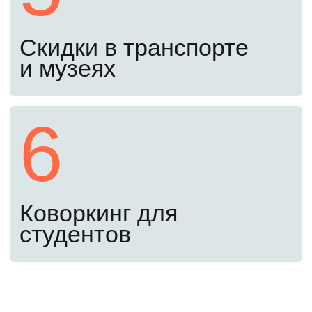
(самостоятельно или в кредит под 3%).
После этого найдите себя в приказе
о зачислении.
Пятый шаг
1 сентября
Поздравляем! Вы – студент
МИФИ
Вы справились! Приступайте к занятиям
с 1 сентября.
Оставьте заявку, чтобы
поступить в 2026 году