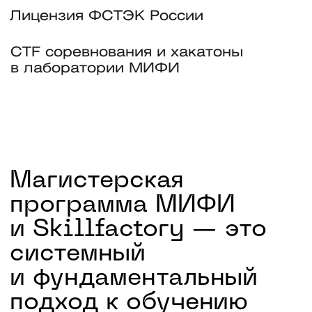
с первых недель
Единое понимание безопасности:
от криптографии и защиты ОС
до правовых основ и архитектуры
безопасности.
Две специализации
Выберите специализацию: пентест
или комплаенс и возможность
развивать 4 карьерных профиля
Сильный преподавательский
состав
Учитесь у экспертов МИФИ
и практиков из VK, «Сбера»
и «Лаборатории Касперского»
Практика на реальных кейсах
с 1 курса
Пентесты, разбор инцидентов,
Computer Forensics, ИИ в ИБ —
портфолио для топ-компаний