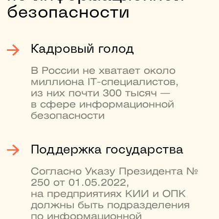
Кафедра криптологии
и кибербезопасности НИЯУ
МИФИ — одна
из сильнейших в России.
Здесь готовят специалистов
в сфере компьютерной
безопасности. На кафедре
есть свое CTF-сообщество
с сильными студенческими
командами, например,
SPRUSH и dtl
4