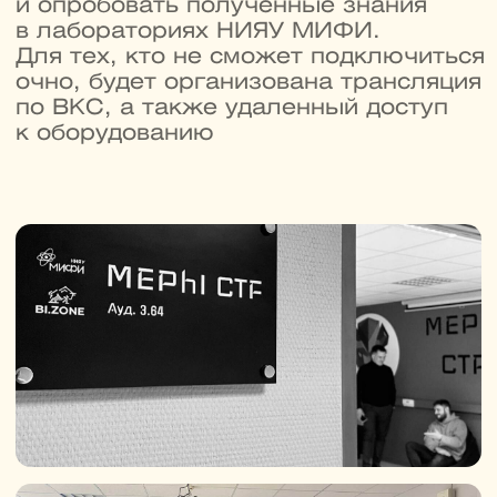
Получите еще одну
специальность
и диплом ДПО
В магистратуре можно пройти
онлайн-программу ДПО и усилить
основную профессию ценными IT-
навыками. Выбирайте любой курс
из списка на выбор при
поступлении:
→
Управление ИТ-проектами
→
Графический дизайн
→
Прикладной анализ данных
→
Блокчейн
от 250 000 ₽
Бесплатно