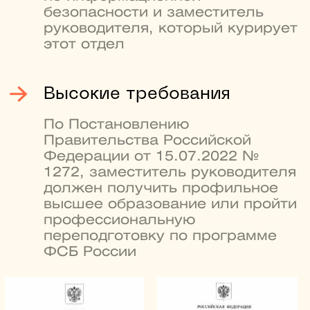
место в рейтинге лучших
университетов России
3
RAEX-100
место по уровню зарплат
выпускников в рейтинге
6
SuperJob
лауреатов Нобелевской
премии учились и работали
в вузе