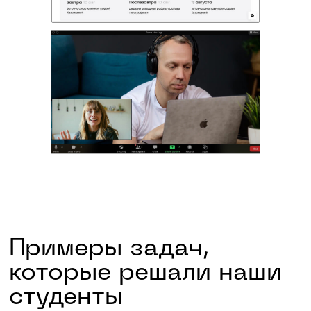
Скидки в транспорте
и музеях
6
Коворкинг для
студентов