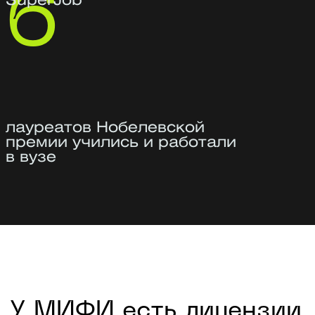
3 высших образования, в том числе
юридическое по направлению
«Уголовное право»
Эксперт в области защиты персональных
данных, тайн, критической
информационной инфраструктуры
2 место на Всероссийском конкурсе
за разработку продукта в сфере
информационной безопасности
Аспирант по профилю «Методы
и системы защиты информации»