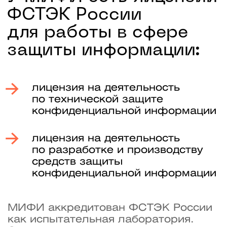
Константин Когос
Академический директор
Кандидат технических наук
Директор института
интеллектуальных кибернетических
систем НИЯУ МИФИ
Лауреат премии Правительства
Москвы, Гранта Президента России
Доцент Кафедры криптологии
и кибербезопасности (№ 42) института
интеллектуальных кибернетических систем
Победитель Kaspersky Secur’IT Cup,
Hack In The Box AI Challenge