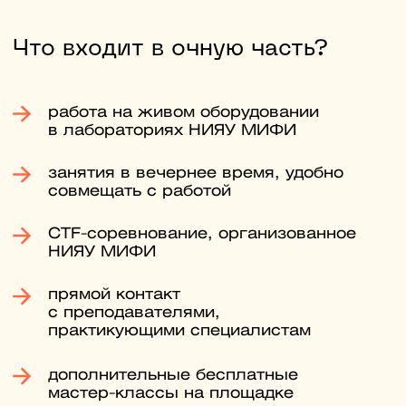
Начать подготовку
Второй шаг
С 20 июня до 24 августа
Подайте документы онлайн
Документы можно подать через
Госуслуги. Куратор проверит их,
чтобы избежать ошибок при подаче.
Третий шаг
До 25 августа
Пройдите вступительные
испытания
Сдайте письменный экзамен,
ответив на общие и профильные