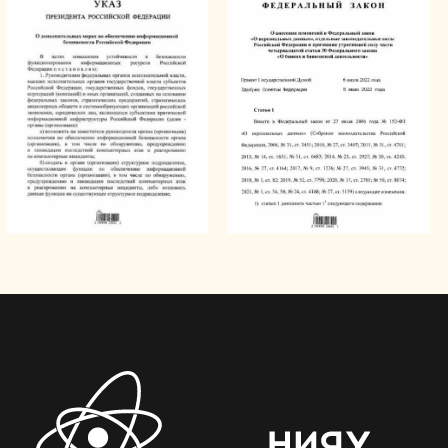
У МИФИ есть лицензии
ФСТЭК России
для работы в сфере
защиты информации:
лицензия на деятельность
по технической защите
конфиденциальной информации
лицензия на деятельность
по разработке и производству
средств защиты
конфиденциальной информации
МИФИ аккредитован ФСТЭК России
как испытательная лаборатория.