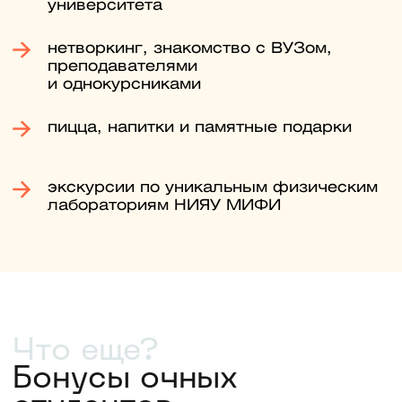
вопросы, и предоставьте
мотивационное письмо. Экзамены
проходят полностью дистанционно,
ехать в ВУЗ не нужно.
Оставьте заявку сейчас, чтобы
получить примеры заданий прошлых
лет. С ними вы заранее узнаете
структуру экзамена и сможете
лучше подготовиться.
Четвертый шаг
До 26 августа
Заключите договор и оплатите
обучение
Убедитесь, что вы в конкурсных
списках, подпишите договор
и оплатите обучение
(самостоятельно или в кредит под
3%). После этого найдите себя
в приказе о зачислении.