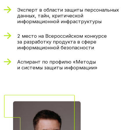
Примеры задач,
которые решали наши
студенты
У вас будут проекты, максимально
приближенные к реальным.