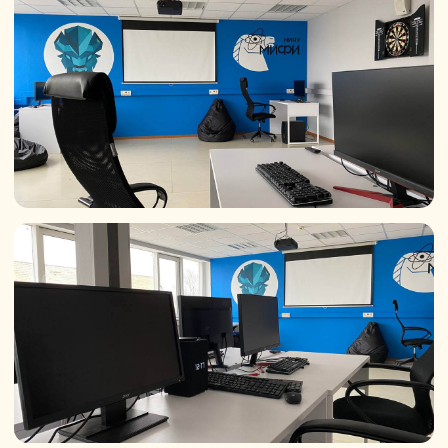
Как поступить
в 2026 году
Первый шаг
Сегодня
Начните подготовку
Оставьте заявку сегодня.
Мы закрепим за вами личного
менеджера, подробно расскажем,
что и когда нужно сделать. Откроем
доступ к бесплатным материалам
подготовительного курса, чтобы
вы могли освежить знания перед
экзаменами.