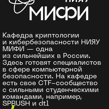
Это значит, что вузу доверяют
ответственные задачи по
безопасности. Например, оценить
доверенность ПО или проверить
стойкость системы к внешним
воздействиям
Ваши преподаватели —
ведущие специалисты
в сфере
информационной
безопасности
Помогут понять теорию,
поделятся практическим
опытом и ответят на вопросы