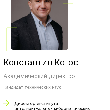
1
Найдете уязвимости
в корпоративной сети
2
Подготовите организационно-
распорядительные документы
3
Проведете пентест
и дадите рекомендации
по технологии OSINT
Бонус. У вас будет