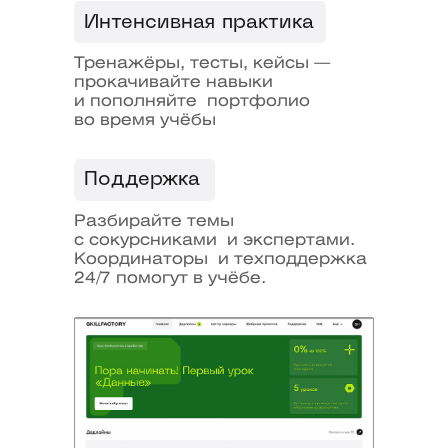
Интенсивная практика
3
Тренажёры, тесты, кейсы —
прокачивайте навыки
и пополняйте портфолио
во время учёбы
Доступ к научным
центрам МИФИ
Поддержка
4
Разбирайте темы
с сокурсниками и экспертами.
Координаторы и техподдержка
24/7 помогут в учёбе.
Доступ к библиотеке
и событиям МИФИ
5