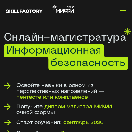
Онлайн-магистратура
Информационная
безопасность
Освойте навыки в одном из
перспективных направлений —
пентесте или комплаенсе
Получите
диплом магистра МИФИ
очной формы
Старт обучения:
сентябрь 2026
Срок обучения:
2 года
Лекции дистанционно.
Возможность пройти практику
в лабораториях МИФИ
Записаться