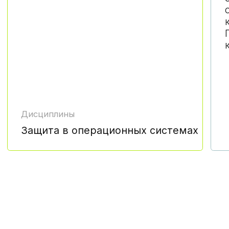
занятия в вечернее время, удобно
совмещать с работой
CTF-соревнование, организованное
НИЯУ МИФИ
прямой контакт
с преподавателями,
практикующими специалистам
дополнительные бесплатные
мастер-классы на площадке
университета
нетворкинг, знакомство с ВУЗом,
преподавателями
и однокурсниками
пицца, напитки и памятные подарки
экскурсии по уникальным физическим
лабораториям НИЯУ МИФИ