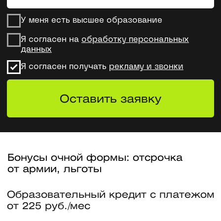
Образовательный кредит с платежом
от 225 руб./мес
Лицензия ФСТЭК России
CTF соревнования и хакатоны
в лаборатории МИФИ
Магистерская
программа МИФИ
и Skillfactory — это
системный
и фундаментальный
подход к обучению
Системный фундамент