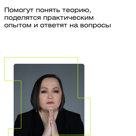
систем». Директор
компании КриптоП
Государственной 
комиссии.
Дисциплины
Защита в операционных системах