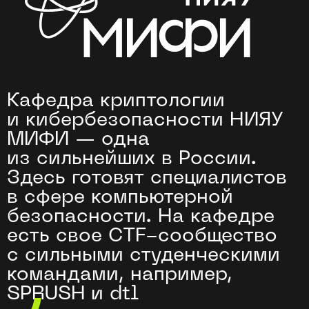
Это значит, что вузу доверяют
ответственные задачи по
безопасности. Например, оценить
доверенность ПО или проверить
стойкость системы к внешним
воздействиям
Ваши преподаватели —
ведущие специалисты
в сфере
информационной
безопасности
Помогут понять теорию,
поделятся практическим
опытом и ответят на вопросы