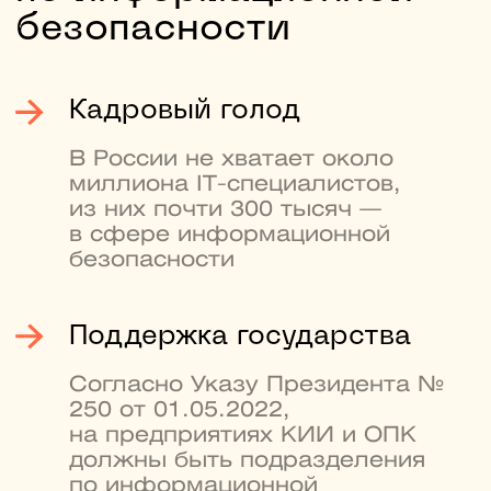
Кафедра криптологии
и кибербезопасности НИЯУ
МИФИ — одна
из сильнейших в России.
Здесь готовят специалистов
в сфере компьютерной
безопасности. На кафедре
есть свое CTF-сообщество
с сильными студенческими
командами, например,
SPRUSH и dtl
4