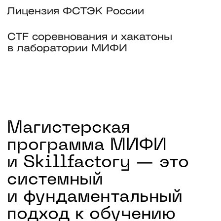
с первых недель
Единое понимание безопасности:
от криптографии и защиты ОС
до правовых основ и архитектуры
безопасности.
Две специализации
Выберите специализацию: пентест
или комплаенс и возможность
развивать 4 карьерных профиля
Сильный преподавательский
состав
Учитесь у экспертов МИФИ
и практиков из VK, «Сбера»
и «Лаборатории Касперского»
Практика на реальных кейсах
с 1 курса
Пентесты, разбор инцидентов,
Computer Forensics, ИИ в ИБ —
портфолио для топ-компаний