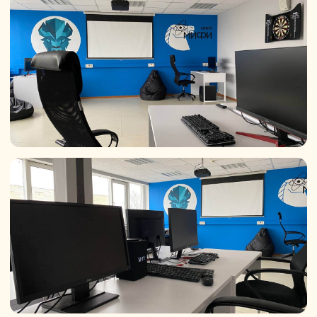
Как поступить
в 2026 году
Первый шаг
Сегодня
Начните подготовку
Оставьте заявку сегодня.
Мы закрепим за вами личного
менеджера, подробно расскажем,
что и когда нужно сделать. Откроем
доступ к бесплатным материалам
подготовительного курса, чтобы
вы могли освежить знания перед
экзаменами.