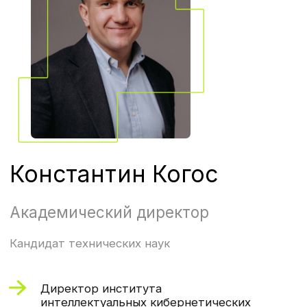
1
Найдете уязвимости
в корпоративной сети
2
Подготовите организационно-
распорядительные документы
3
Проведете пентест
и дадите рекомендации
по технологии OSINT
Бонус. У вас будет