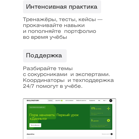
Интенсивная практика
3
Тренажёры, тесты, кейсы —
прокачивайте навыки
и пополняйте портфолио
во время учёбы
Доступ к научным
центрам МИФИ
Поддержка
4
Разбирайте темы
с сокурсниками и экспертами.
Координаторы и техподдержка
24/7 помогут в учёбе.
Доступ к библиотеке
и событиям МИФИ
5