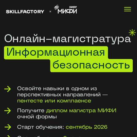
Онлайн-магистратура
Информационная
безопасность
Освойте навыки в одном из
перспективных направлений —
пентесте или комплаенсе
Получите
диплом магистра МИФИ
очной формы
Старт обучения:
сентябрь 2026
Срок обучения:
2 года
Лекции дистанционно.
Возможность пройти практику
в лабораториях МИФИ
Записаться