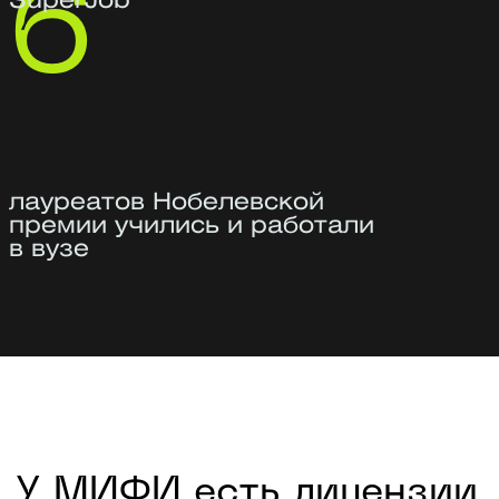
3 высших образования, в том числе
юридическое по направлению
«Уголовное право»
Эксперт в области защиты персональных
данных, тайн, критической
информационной инфраструктуры
2 место на Всероссийском конкурсе
за разработку продукта в сфере
информационной безопасности
Аспирант по профилю «Методы
и системы защиты информации»