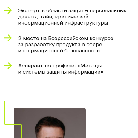
Примеры задач,
которые решали наши
студенты
У вас будут проекты, максимально
приближенные к реальным.