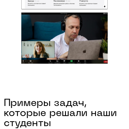
Скидки в транспорте
и музеях
6
Коворкинг для
студентов