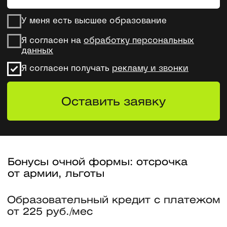
Образовательный кредит с платежом
от 225 руб./мес
Лицензия ФСТЭК России
CTF соревнования и хакатоны
в лаборатории МИФИ
Магистерская
программа МИФИ
и Skillfactory — это
системный
и фундаментальный
подход к обучению
Системный фундамент