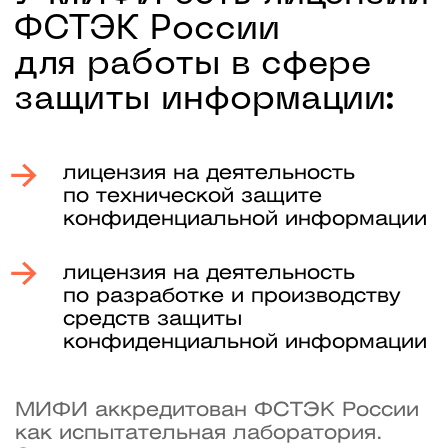
Константин Когос
Академический директор
Кандидат технических наук
Директор института
интеллектуальных кибернетических
систем НИЯУ МИФИ
Лауреат премии Правительства
Москвы, Гранта Президента России
Доцент Кафедры криптологии
и кибербезопасности (№ 42) института
интеллектуальных кибернетических систем
Победитель Kaspersky Secur’IT Cup,
Hack In The Box AI Challenge