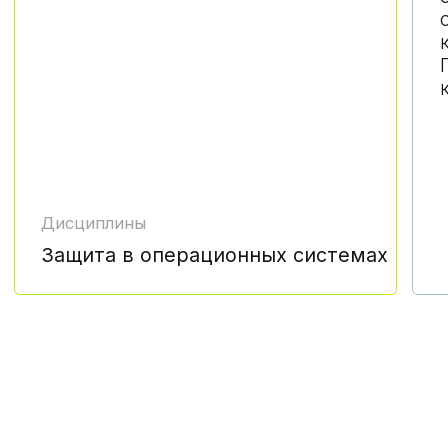
занятия в вечернее время, удобно
совмещать с работой
CTF-соревнование, организованное
НИЯУ МИФИ
прямой контакт
с преподавателями,
практикующими специалистам
дополнительные бесплатные
мастер-классы на площадке
университета
нетворкинг, знакомство с ВУЗом,
преподавателями
и однокурсниками
пицца, напитки и памятные подарки
экскурсии по уникальным физическим
лабораториям НИЯУ МИФИ