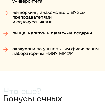
вопросы, и предоставьте
мотивационное письмо. Экзамены
проходят полностью дистанционно,
ехать в ВУЗ не нужно.
Оставьте заявку сейчас, чтобы
получить примеры заданий прошлых
лет. С ними вы заранее узнаете
структуру экзамена и сможете
лучше подготовиться.
Четвертый шаг
До 26 августа
Заключите договор и оплатите
обучение
Убедитесь, что вы в конкурсных
списках, подпишите договор
и оплатите обучение
(самостоятельно или в кредит под
3%). После этого найдите себя
в приказе о зачислении.