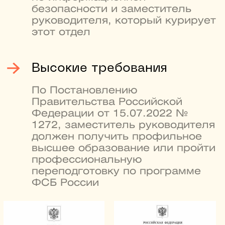
место в рейтинге лучших
университетов России
3
RAEX-100
место по уровню зарплат
выпускников в рейтинге
6
SuperJob
лауреатов Нобелевской
премии учились и работали
в вузе