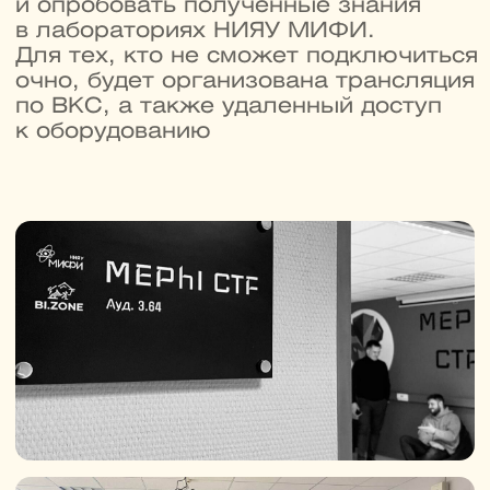
Получите еще одну
специальность
и диплом ДПО
В магистратуре можно пройти
онлайн-программу ДПО и усилить
основную профессию ценными IT-
навыками. Выбирайте любой курс
из списка на выбор при
поступлении:
→
Управление ИТ-проектами
→
Графический дизайн
→
Прикладной анализ данных
→
Блокчейн
от 250 000 ₽
Бесплатно