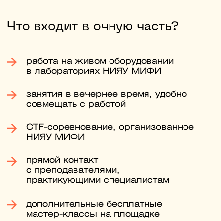
Начать подготовку
Второй шаг
С 20 июня до 24 августа
Подайте документы онлайн
Документы можно подать через
Госуслуги. Куратор проверит их,
чтобы избежать ошибок при подаче.
Третий шаг
До 25 августа
Пройдите вступительные
испытания
Сдайте письменный экзамен,
ответив на общие и профильные