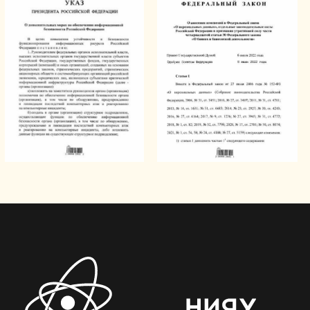
У МИФИ есть лицензии
ФСТЭК России
для работы в сфере
защиты информации:
лицензия на деятельность
по технической защите
конфиденциальной информации
лицензия на деятельность
по разработке и производству
средств защиты
конфиденциальной информации
МИФИ аккредитован ФСТЭК России
как испытательная лаборатория.