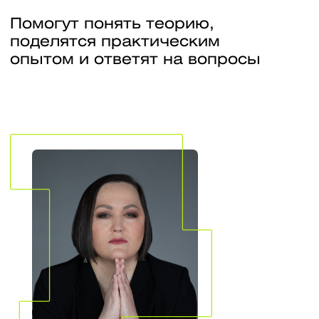
систем». Директор
компании КриптоП
Государственной 
комиссии.
Дисциплины
Защита в операционных системах