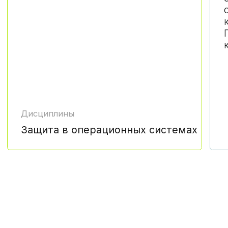
занятия в вечернее время, удобно
совмещать с работой
CTF-соревнование, организованное
НИЯУ МИФИ
прямой контакт
с преподавателями,
практикующими специалистам
дополнительные бесплатные
мастер-классы на площадке
университета
нетворкинг, знакомство с ВУЗом,
преподавателями
и однокурсниками
пицца, напитки и памятные подарки
экскурсии по уникальным физическим
лабораториям НИЯУ МИФИ