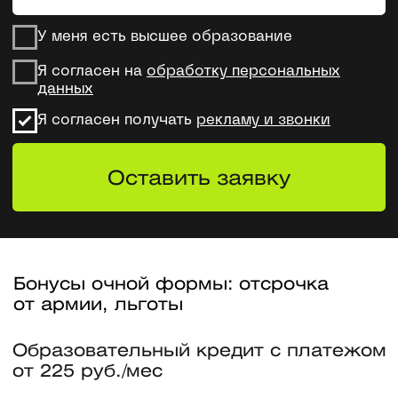
Образовательный кредит с платежом
от 225 руб./мес
Лицензия ФСТЭК России
CTF соревнования и хакатоны
в лаборатории МИФИ
Магистерская
программа МИФИ
и Skillfactory — это
системный
и фундаментальный
подход к обучению
Системный фундамент