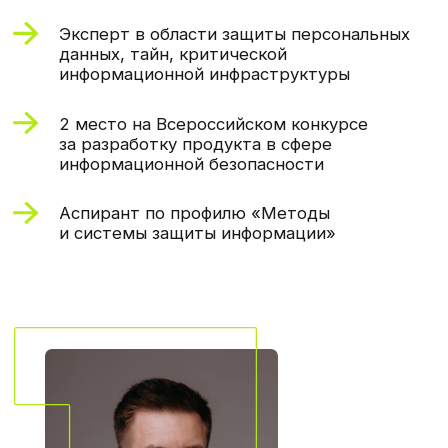
Примеры задач,
которые решали наши
студенты
У вас будут проекты, максимально
приближенные к реальным.