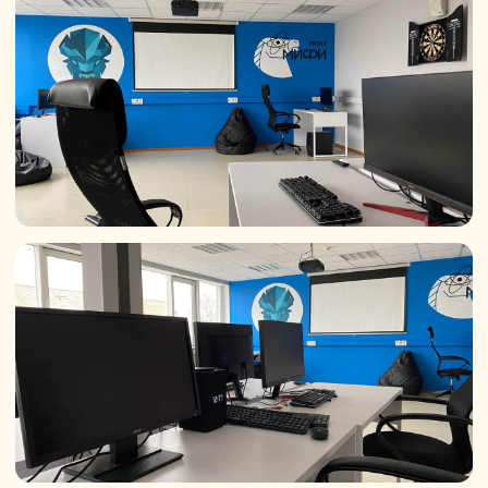
Как поступить
в 2026 году
Первый шаг
Сегодня
Начните подготовку
Оставьте заявку сегодня.
Мы закрепим за вами личного
менеджера, подробно расскажем,
что и когда нужно сделать. Откроем
доступ к бесплатным материалам
подготовительного курса, чтобы
вы могли освежить знания перед
экзаменами.