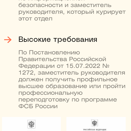
место в рейтинге лучших
университетов России
3
RAEX-100
место по уровню зарплат
выпускников в рейтинге
6
SuperJob
лауреатов Нобелевской
премии учились и работали
в вузе