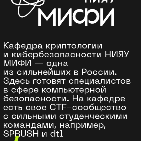
Это значит, что вузу доверяют
ответственные задачи по
безопасности. Например, оценить
доверенность ПО или проверить
стойкость системы к внешним
воздействиям
Ваши преподаватели —
ведущие специалисты
в сфере
информационной
безопасности
Помогут понять теорию,
поделятся практическим
опытом и ответят на вопросы