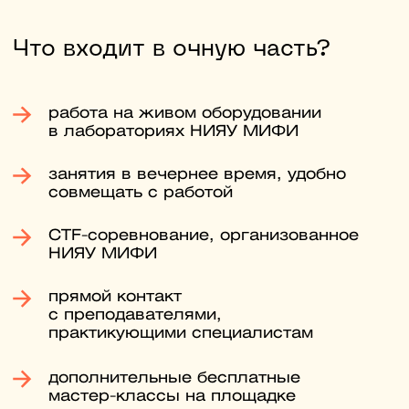
Начать подготовку
Второй шаг
С 20 июня до 24 августа
Подайте документы онлайн
Документы можно подать через
Госуслуги. Куратор проверит их,
чтобы избежать ошибок при подаче.
Третий шаг
До 25 августа
Пройдите вступительные
испытания
Сдайте письменный экзамен,
ответив на общие и профильные