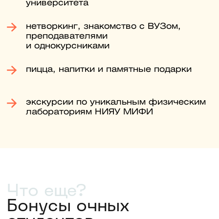
вопросы, и предоставьте
мотивационное письмо. Экзамены
проходят полностью дистанционно,
ехать в ВУЗ не нужно.
Оставьте заявку сейчас, чтобы
получить примеры заданий прошлых
лет. С ними вы заранее узнаете
структуру экзамена и сможете
лучше подготовиться.
Четвертый шаг
До 26 августа
Заключите договор и оплатите
обучение
Убедитесь, что вы в конкурсных
списках, подпишите договор
и оплатите обучение
(самостоятельно или в кредит под
3%). После этого найдите себя
в приказе о зачислении.