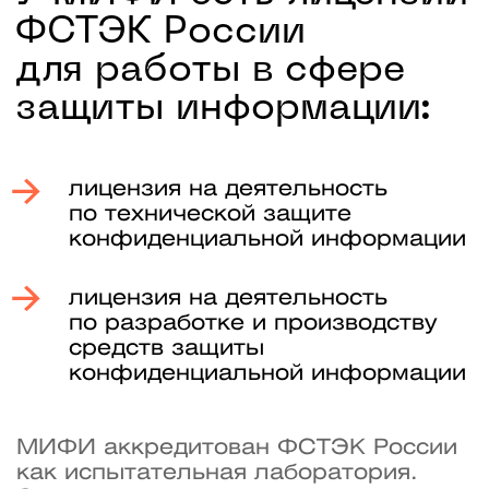
Константин Когос
Академический директор
Кандидат технических наук
Директор института
интеллектуальных кибернетических
систем НИЯУ МИФИ
Лауреат премии Правительства
Москвы, Гранта Президента России
Доцент Кафедры криптологии
и кибербезопасности (№ 42) института
интеллектуальных кибернетических систем
Победитель Kaspersky Secur’IT Cup,
Hack In The Box AI Challenge