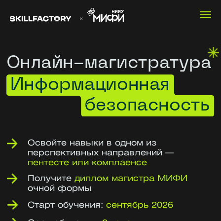
Онлайн-магистратура
Информационная
безопасность
Освойте навыки в одном из
перспективных направлений —
пентесте или комплаенсе
Получите
диплом магистра МИФИ
очной формы
Старт обучения:
сентябрь 2026
Срок обучения:
2 года
Лекции дистанционно.
Возможность пройти практику
в лабораториях МИФИ
Записаться