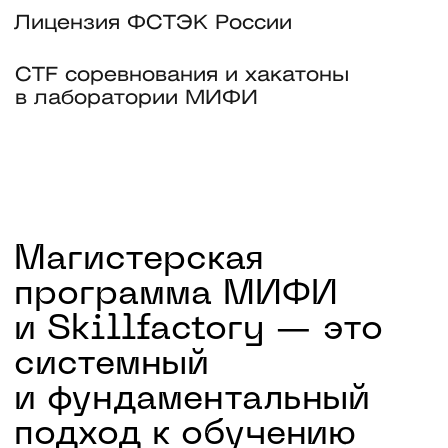
с первых недель
Единое понимание безопасности:
от криптографии и защиты ОС
до правовых основ и архитектуры
безопасности.
Две специализации
Выберите специализацию: пентест
или комплаенс и возможность
развивать 4 карьерных профиля
Сильный преподавательский
состав
Учитесь у экспертов МИФИ
и практиков из VK, «Сбера»
и «Лаборатории Касперского»
Практика на реальных кейсах
с 1 курса
Пентесты, разбор инцидентов,
Computer Forensics, ИИ в ИБ —
портфолио для топ-компаний