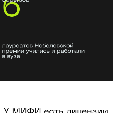
3 высших образования, в том числе
юридическое по направлению
«Уголовное право»
Эксперт в области защиты персональных
данных, тайн, критической
информационной инфраструктуры
2 место на Всероссийском конкурсе
за разработку продукта в сфере
информационной безопасности
Аспирант по профилю «Методы
и системы защиты информации»