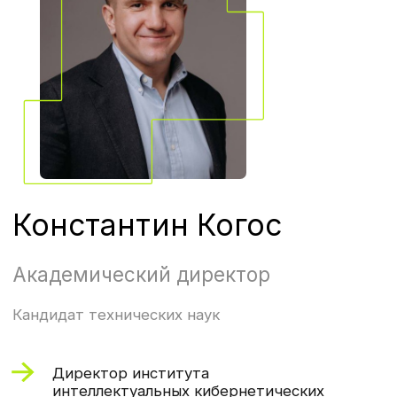
1
Найдете уязвимости
в корпоративной сети
2
Подготовите организационно-
распорядительные документы
3
Проведете пентест
и дадите рекомендации
по технологии OSINT
Бонус. У вас будет