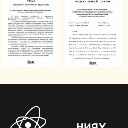
У МИФИ есть лицензии
ФСТЭК России
для работы в сфере
защиты информации:
лицензия на деятельность
по технической защите
конфиденциальной информации
лицензия на деятельность
по разработке и производству
средств защиты
конфиденциальной информации
МИФИ аккредитован ФСТЭК России
как испытательная лаборатория.