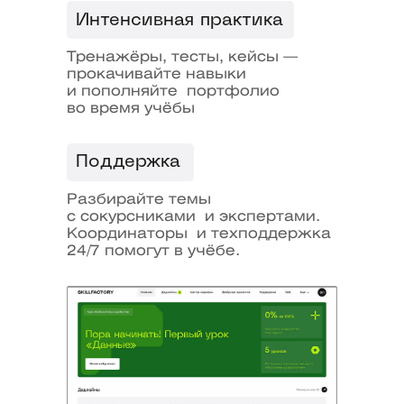
Интенсивная практика
3
Тренажёры, тесты, кейсы —
прокачивайте навыки
и пополняйте портфолио
во время учёбы
Доступ к научным
центрам МИФИ
Поддержка
4
Разбирайте темы
с сокурсниками и экспертами.
Координаторы и техподдержка
24/7 помогут в учёбе.
Доступ к библиотеке
и событиям МИФИ
5