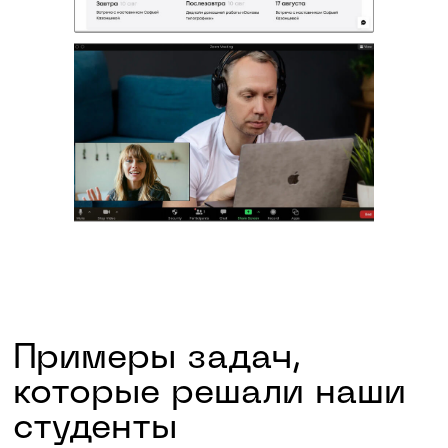
Скидки в транспорте
и музеях
6
Коворкинг для
студентов