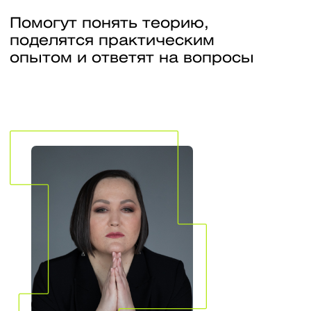
систем». Директор
компании КриптоП
Государственной 
комиссии.
Дисциплины
Защита в операционных системах