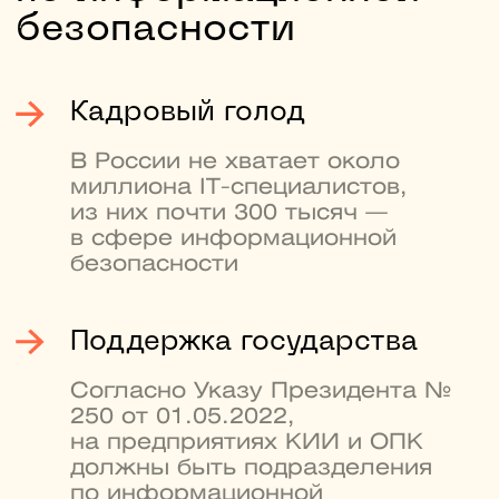
Кафедра криптологии
и кибербезопасности НИЯУ
МИФИ — одна
из сильнейших в России.
Здесь готовят специалистов
в сфере компьютерной
безопасности. На кафедре
есть свое CTF-сообщество
с сильными студенческими
командами, например,
SPRUSH и dtl
4