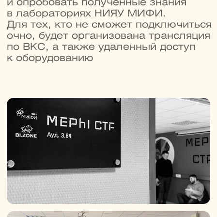
Получите еще одну
специальность
и диплом ДПО
В магистратуре можно пройти
онлайн-программу ДПО и усилить
основную профессию ценными IT-
навыками. Выбирайте любой курс
из списка на выбор при
поступлении:
→
Управление ИТ-проектами
→
Графический дизайн
→
Прикладной анализ данных
→
Блокчейн
от 250 000 ₽
Бесплатно