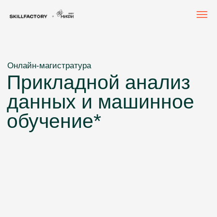
Онлайн-магистратура
Прикладной анализ
данных и машинное
обучение*
Освойте Data Science и Machine Learning с нуля
до продвинутого уровня и выберите свой трек: MLOps, AI-
engineer, Data Scientist, ML-engineer
Диплом магистра МИФИ по направлению 09.04.01
«Прикладная математика и информатика»
Старт обучения: сентябрь 2026. Срок
обучения: 2 года.