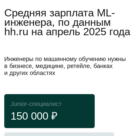
НИЯУ МИФИ —
один из ведущих
исследовательских
университетов России
Здесь готовят специалистов передовых
направлений: атомной сферы, науки и
IT
5 место
3 место
в рейтинге лучших
по уровню зарплат
университетов России
выпускников в рейтинге
RAEX-100
SuperJob
6 лауреатов
Нобелевской премии