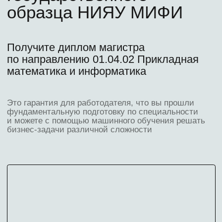
Скидки в транспорте
и музеях
6
Коворкинг для
студентов
Узнайте, как получить
бесплатно:
Выравнивающий курс
по математике