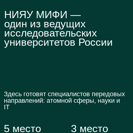
Что еще?
Бонусы очных студентов
1
Образовательный
кредит под 3%
2
Отсрочка
от армии