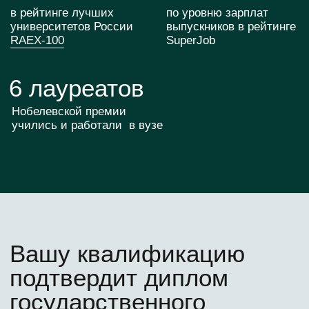
3
Доступ к научным
центрам МИФИ
4
Доступ к библиотеке
и событиям МИФИ
5