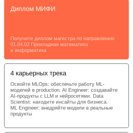
модели, умеете проверять данные, выбирать
методы и объяснять результаты.
Практический проект или
диссертация
Решайте сами, писать диссертацию
по научной теме или практической задаче
от партнера программы
Целостная траектория: от математики
до production
Обучение проходит полный цикл ML-
проекта: данные → модель → оценка →
эксперимент → внедрение → мониторинг.
Освойте VK Cloud