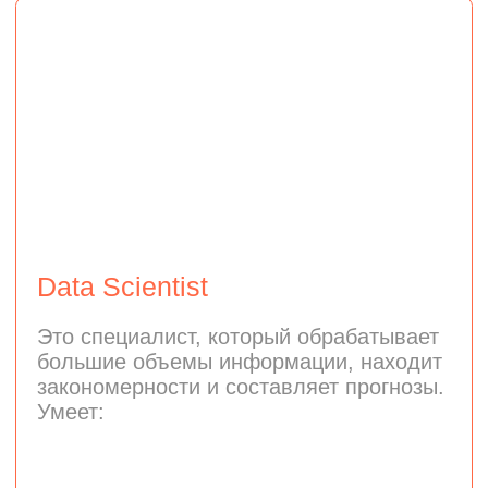
ML-модели используют
в медицине, финансах,
автомобильной
промышленности и других
сферах
Востребованность
Машинное обучение —
быстрорастущая область в IT. С ней
вы будете на передовой
технологических достижений
Гибкость карьеры
Навыки ML-инженера полезны
во многих отраслях и ценятся