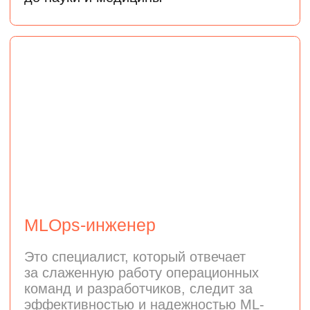
AI-инженер
Это специалист, который создает
интеллектуальные продукты на основе
современных нейросетей и больших
языковых моделей (LLM).
разрабатывать AI-сервисы: чат-ботов,
умных ассистентов
и рекомендательные системы
работать с генеративными моделями
и строить современные пайплайны
обработки данных и генерации ответов
(RAG)
интегрировать возможности
искусственного интеллекта
в пользовательские продукты
и интерфейсы