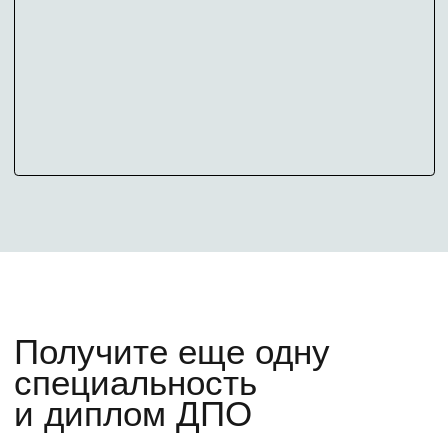
Подготовительный курс
Мини-курс по нейросетям
Приглашение на мероприятия для
абитуриентов с МИФИ
Личного менеджера
+7
У меня есть высшее образование
Узнать о программе