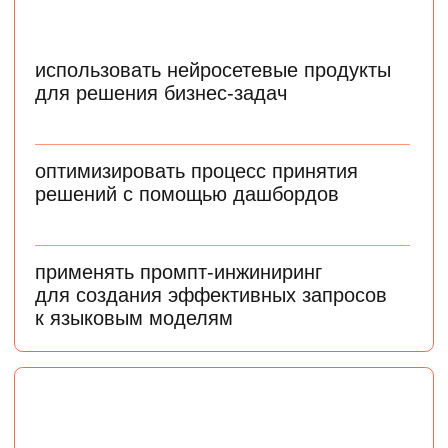
как в крупных компаниях,
так и в стартапах
Средняя зарплата ML-
инженера, по данным
hh.ru на апрель 2025 года
Инженеры по машинному обучению нужны
в бизнесе, медицине, ретейле, банках
и других областях
Junior-специалист
150 000 ₽