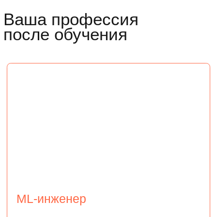
алгоритмов
использовать современные технологии
для безопасности и масштабирования
ML-проектов
Data Scientist
Это специалист, который обрабатывает
большие объемы информации, находит
закономерности и составляет прогнозы.
Умеет: