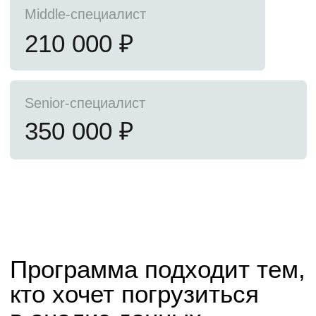
учились и работали в вузе
Вашу квалификацию
подтвердит диплом
государственного
образца НИЯУ МИФИ
Получите диплом магистра
по направлению 01.04.02 Прикладная
математика и информатика
Это гарантия для работодателя, что вы прошли
фундаментальную подготовку по специальности
и можете с помощью машинного обучения решать
бизнес-задачи различной сложности