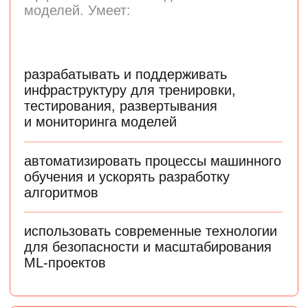
Почему стоит изучать
Data Science и Machine
Learning
Комфортный вход
в индустрию
Можно перейти из смежной сферы
или профессии, не связанной
с наукой о данных
Универсальность