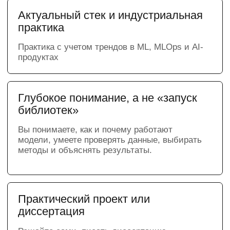
и инструменты, которые
используют ML-
инженеры
Партнер программы - VK Cloud
Во время обучения вы будете работать
с облачной инфраструктурой VK Cloud:
обучать нейросетевые модели на GPU,
проводить ML-эксперименты, работать
с большими данными и разворачивать
собственные AI-сервисы.
Вы освоите полный MLOps-цикл —
от обучения и тестирования моделей
до их деплоя, настройки
MLflow, Airflow,
Kubernetes, Terraform, CI/CD
и мониторинга.