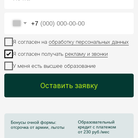
Образовательный
Бонусы очной формы:
кредит с платежом
отсрочка от армии, льготы
от 230 руб./мес
Практика в AI: аналитика,
Дополнительный
ML-модели, сервисы и AI-
карьерный трек:
продукты
CV и NLP
Магистратура МИФИ
и Skillfactory — это
фундаментальный
подход и упор
на практику
Диплом МИФИ