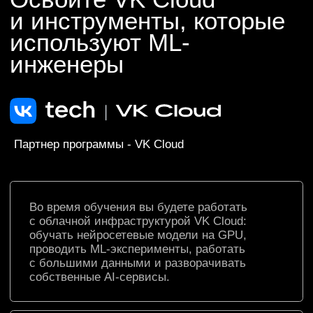
ML-инженер
Это специалист в области разработки
и внедрения алгоритмов машинного
обучения. Умеет:
создавать интеллектуальные системы
для анализа данных, прогнозирования
и принятия решений
выбирать модели Machine Learning
под конкретную задачу, обучать
их и внедрять в продакшен
развивать ML-продукты в разных
направлениях: от IT и финансов
до науки и медицины