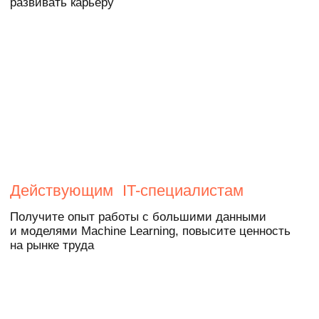
в вашем портфолио
Вы наберетесь опыта на кейсах
от индустриальных партнеров.
Посмотрите примеры проектов, которые
решают студенты
Финансы
Разработать модель, которая определяет
вероятность получения кредита в заданных
банках
Страхование
Подготовить систему автоматического
распознавания гарантийных писем