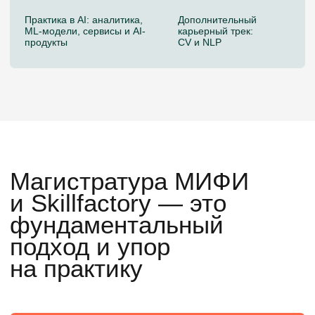
Получите диплом магистра по направлению
01.04.02 Прикладная математика
и информатика
4 карьерных трека
Освойте MLOps: обеспечьте работу ML-
моделей в production. AI Engineer: создавайте
AI-продукты с LLM и нейросетями. Data
Scientist: находите инсайты для бизнеса.
ML Engineer: внедряйте модели в реальные
продукты
Актуальный стек и индустриальная
практика
Практика с учетом трендов в ML, MLOps и AI-
продуктах
Глубокое понимание, а не «запуск
библиотек»
Вы понимаете, как и почему работают