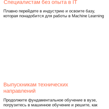
навыками. Выбирайте любой курс
из списка на выбор при
поступлении:
→
Управление ИТ-проектами
→
Графический дизайн
→
Прикладной анализ данных
→
Блокчейн
от 250 000 ₽
Бесплатно
Реальные кейсы