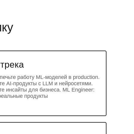
ику
 трека
ечьте работу ML-моделей в production.
йте AI-продукты с LLM и нейросетями.
ите инсайты для бизнеса. ML Engineer:
реальные продукты