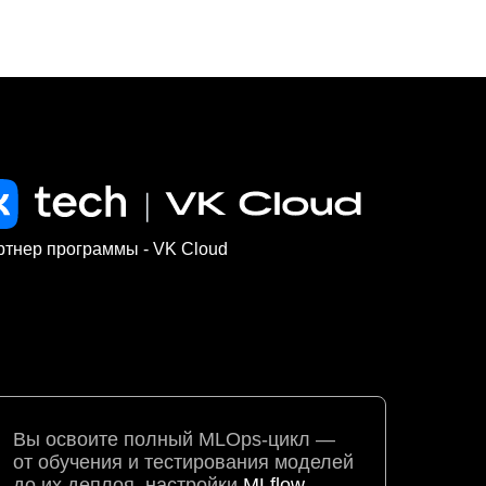
ртнер программы - VK Cloud
Вы освоите полный MLOps-цикл —
от обучения и тестирования моделей
до их деплоя, настройки
MLflow,