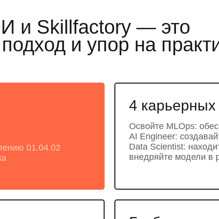
и Skillfactory — это
одход и упор на практ
4 карьерных
Освойте MLOps: обесп
AI Engineer: создава
Data Scientist: наход
лению 01.04.02
внедряйте модели в 
ка