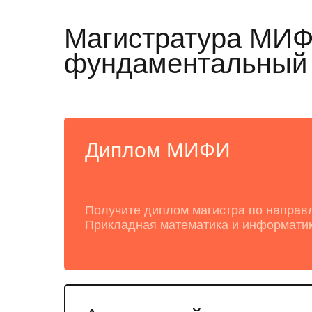
Магистратура МИФИ 
фундаментальный п
Диплом МИФИ
Получите диплом магистра по направ
Прикладная математика и информати