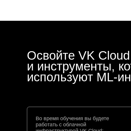
Освойте VK Cloud
и инструменты, к
используют ML-и
Во время обучения вы будете
работать с облачной
инфраструктурой VK Cloud: