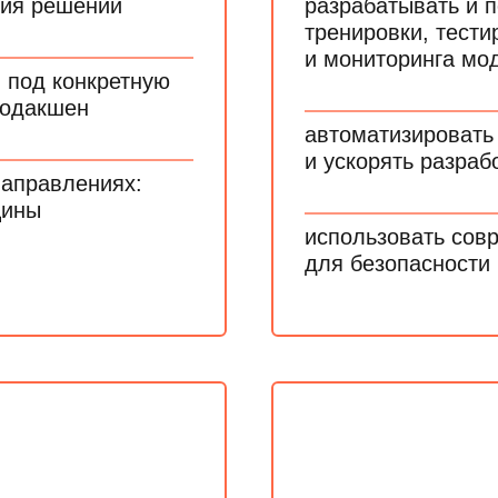
тия решений
разрабатывать и 
тренировки, тести
и мониторинга мо
 под конкретную
продакшен
автоматизировать
и ускорять разраб
направлениях:
цины
использовать сов
для безопасности