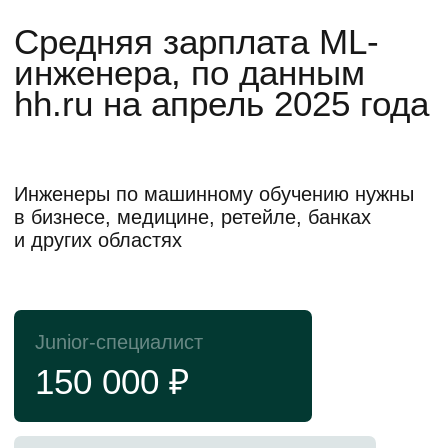
НИЯУ МИФИ —
один из ведущих
исследовательских
университетов России
Здесь готовят специалистов передовых
направлений: атомной сферы, науки и
IT
5 место
3 место
в рейтинге лучших
по уровню зарплат
университетов России
выпускников в рейтинге
RAEX-100
SuperJob
6 лауреатов
Нобелевской премии