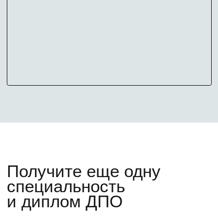
Подготовительный курс
Мини-курс по нейросетям
Приглашение на мероприятия для
абитуриентов с МИФИ
Личного менеджера
+7
У меня есть высшее образование
Узнать о программе