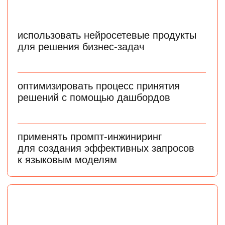
как в крупных компаниях,
так и в стартапах
Средняя зарплата ML-
инженера, по данным
hh.ru на апрель 2025 года
Инженеры по машинному обучению нужны
в бизнесе, медицине, ретейле, банках
и других областях
Junior-специалист
150 000 ₽