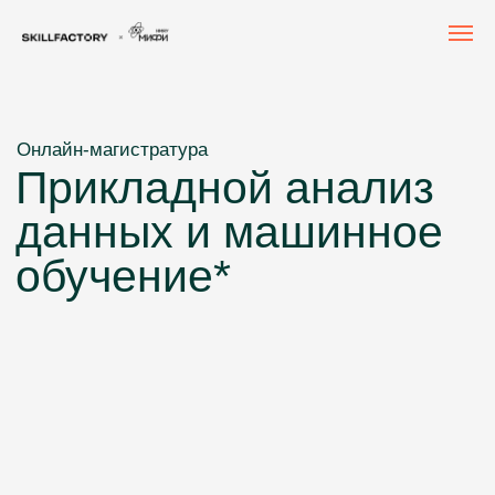
Онлайн-магистратура
Прикладной анализ
данных и машинное
обучение*
Освойте Data Science и Machine Learning с нуля
до продвинутого уровня и выберите свой трек: MLOps, AI-
engineer, Data Scientist, ML-engineer
Диплом магистра МИФИ по направлению 09.04.01
«Прикладная математика и информатика»
Старт обучения: сентябрь 2026. Срок
обучения: 2 года.