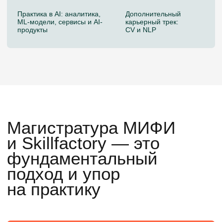
Получите диплом магистра по направлению
01.04.02 Прикладная математика
и информатика
4 карьерных трека
Освойте MLOps: обеспечьте работу ML-
моделей в production. AI Engineer: создавайте
AI-продукты с LLM и нейросетями. Data
Scientist: находите инсайты для бизнеса.
ML Engineer: внедряйте модели в реальные
продукты
Актуальный стек и индустриальная
практика
Практика с учетом трендов в ML, MLOps и AI-
продуктах
Глубокое понимание, а не «запуск
библиотек»
Вы понимаете, как и почему работают