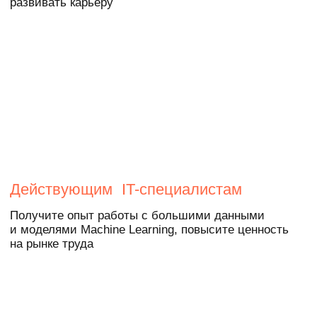
в вашем портфолио
Вы наберетесь опыта на кейсах
от индустриальных партнеров.
Посмотрите примеры проектов, которые
решают студенты
Финансы
Разработать модель, которая определяет
вероятность получения кредита в заданных
банках
Страхование
Подготовить систему автоматического
распознавания гарантийных писем