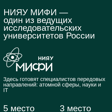
Что еще?
Бонусы очных студентов
1
Образовательный
кредит под 3%
2
Отсрочка
от армии