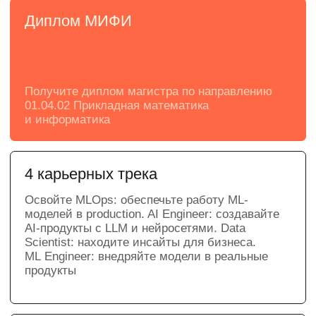
модели, умеете проверять данные, выбирать
методы и объяснять результаты.
Практический проект или
диссертация
Решайте сами, писать диссертацию
по научной теме или практической задаче
от партнера программы
Целостная траектория: от математики
до production
Обучение проходит полный цикл ML-
проекта: данные → модель → оценка →
эксперимент → внедрение → мониторинг.
Освойте VK Cloud