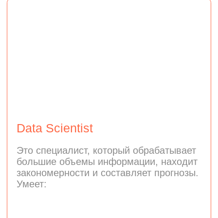
ML-модели используют
в медицине, финансах,
автомобильной
промышленности и других
сферах
Востребованность
Машинное обучение —
быстрорастущая область в IT. С ней
вы будете на передовой
технологических достижений
Гибкость карьеры
Навыки ML-инженера полезны
во многих отраслях и ценятся