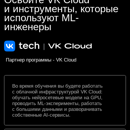
ML-инженер
Это специалист в области разработки
и внедрения алгоритмов машинного
обучения. Умеет:
создавать интеллектуальные системы
для анализа данных, прогнозирования
и принятия решений
выбирать модели Machine Learning
под конкретную задачу, обучать
их и внедрять в продакшен
развивать ML-продукты в разных
направлениях: от IT и финансов
до науки и медицины