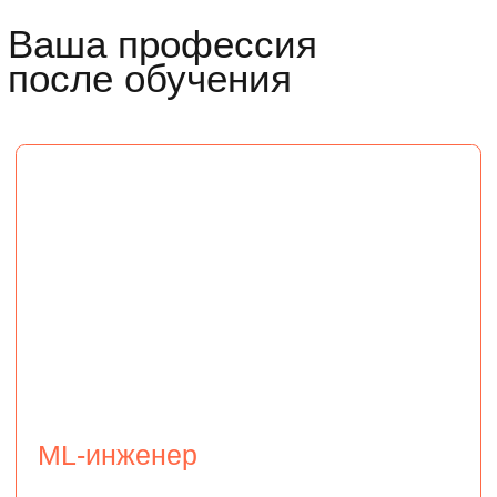
алгоритмов
использовать современные технологии
для безопасности и масштабирования
ML-проектов
Data Scientist
Это специалист, который обрабатывает
большие объемы информации, находит
закономерности и составляет прогнозы.
Умеет: