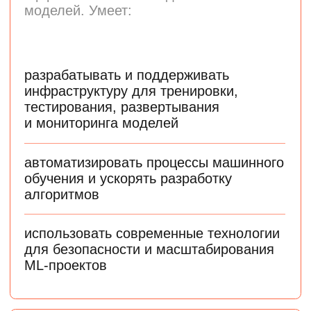
Почему стоит изучать
Data Science и Machine
Learning
Комфортный вход
в индустрию
Можно перейти из смежной сферы
или профессии, не связанной
с наукой о данных
Универсальность