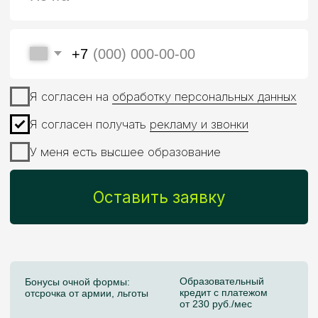
Образовательный
Бонусы очной формы:
кредит с платежом
отсрочка от армии, льготы
от 230 руб./мес
Практика в AI: аналитика,
Дополнительный
ML-модели, сервисы и AI-
карьерный трек:
продукты
CV и NLP
Магистратура МИФИ
и Skillfactory — это
фундаментальный
подход и упор
на практику
Диплом МИФИ