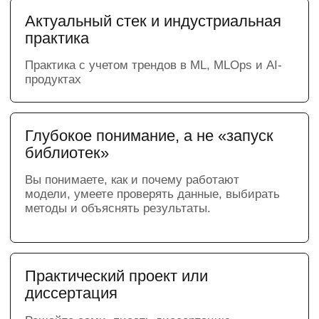
и инструменты, которые
используют ML-
инженеры
Партнер программы - VK Cloud
Во время обучения вы будете работать
с облачной инфраструктурой VK Cloud:
обучать нейросетевые модели на GPU,
проводить ML-эксперименты, работать
с большими данными и разворачивать
собственные AI-сервисы.
Вы освоите полный MLOps-цикл —
от обучения и тестирования моделей
до их деплоя, настройки
MLflow, Airflow,
Kubernetes, Terraform, CI/CD
и мониторинга.