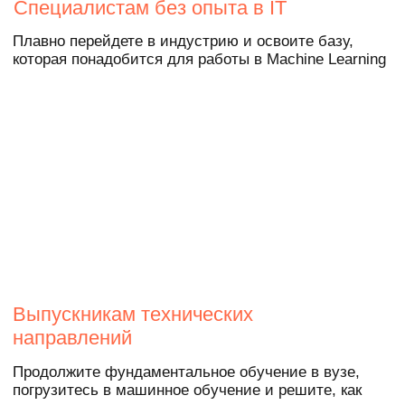
навыками. Выбирайте любой курс
из списка на выбор при
поступлении:
→
Управление ИТ-проектами
→
Графический дизайн
→
Прикладной анализ данных
→
Блокчейн
от 250 000 ₽
Бесплатно
Реальные кейсы