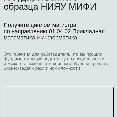
Скидки в транспорте
и музеях
6
Коворкинг для
студентов
Узнайте, как получить
бесплатно:
Выравнивающий курс
по математике