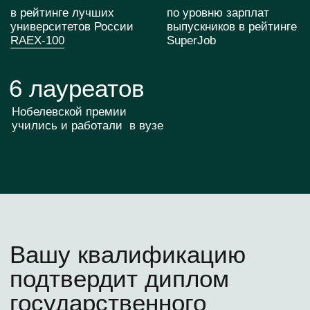
3
Доступ к научным
центрам МИФИ
4
Доступ к библиотеке
и событиям МИФИ
5