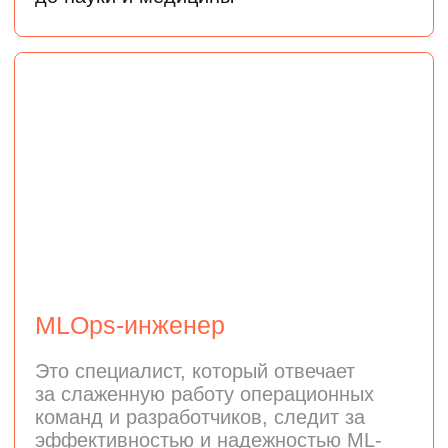
AI-инженер
Это специалист, который создает
интеллектуальные продукты на основе
современных нейросетей и больших
языковых моделей (LLM).
разрабатывать AI-сервисы: чат-ботов,
умных ассистентов
и рекомендательные системы
работать с генеративными моделями
и строить современные пайплайны
обработки данных и генерации ответов
(RAG)
интегрировать возможности
искусственного интеллекта
в пользовательские продукты
и интерфейсы