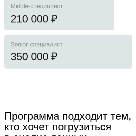
учились и работали в вузе
Вашу квалификацию
подтвердит диплом
государственного
образца НИЯУ МИФИ
Получите диплом магистра
по направлению 01.04.02 Прикладная
математика и информатика
Это гарантия для работодателя, что вы прошли
фундаментальную подготовку по специальности
и можете с помощью машинного обучения решать
бизнес-задачи различной сложности