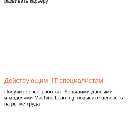
в вашем портфолио
Вы наберетесь опыта на кейсах
от индустриальных партнеров.
Посмотрите примеры проектов, которые
решают студенты
Финансы
Разработать модель, которая определяет
вероятность получения кредита в заданных
банках
Страхование
Подготовить систему автоматического
распознавания гарантийных писем