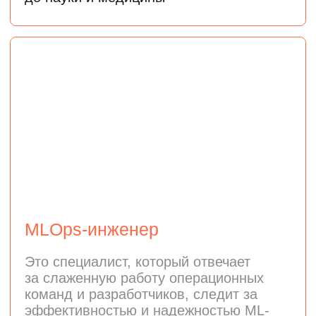
AI-инженер
Это специалист, который создает
интеллектуальные продукты на основе
современных нейросетей и больших
языковых моделей (LLM).
разрабатывать AI-сервисы: чат-ботов,
умных ассистентов
и рекомендательные системы
работать с генеративными моделями
и строить современные пайплайны
обработки данных и генерации ответов
(RAG)
интегрировать возможности
искусственного интеллекта
в пользовательские продукты
и интерфейсы