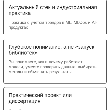
и инструменты, которые
используют ML-
инженеры
Партнер программы - VK Cloud
Во время обучения вы будете работать
с облачной инфраструктурой VK Cloud:
обучать нейросетевые модели на GPU,
проводить ML-эксперименты, работать
с большими данными и разворачивать
собственные AI-сервисы.
Вы освоите полный MLOps-цикл —
от обучения и тестирования моделей
до их деплоя, настройки
MLflow, Airflow,
Kubernetes, Terraform, CI/CD
и мониторинга.