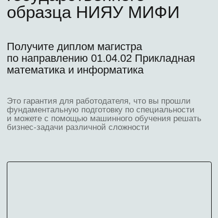
Скидки в транспорте
и музеях
6
Коворкинг для
студентов
Узнайте, как получить
бесплатно:
Выравнивающий курс
по математике