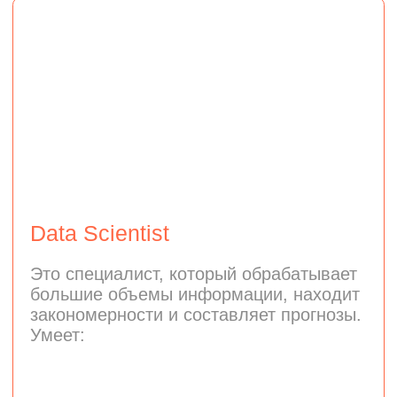
ML-модели используют
в медицине, финансах,
автомобильной
промышленности и других
сферах
Востребованность
Машинное обучение —
быстрорастущая область в IT. С ней
вы будете на передовой
технологических достижений
Гибкость карьеры
Навыки ML-инженера полезны
во многих отраслях и ценятся