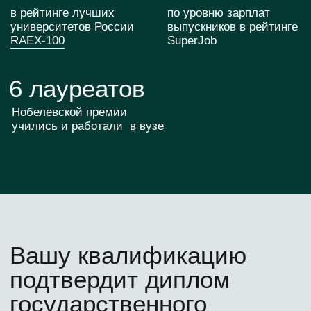
3
Доступ к научным
центрам МИФИ
4
Доступ к библиотеке
и событиям МИФИ
5