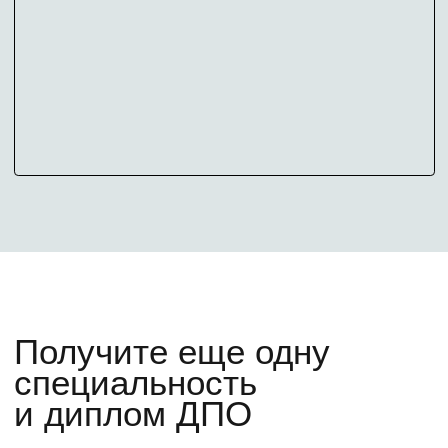
Подготовительный курс
Мини-курс по нейросетям
Приглашение на мероприятия для
абитуриентов с МИФИ
Личного менеджера
+7
У меня есть высшее образование
Узнать о программе