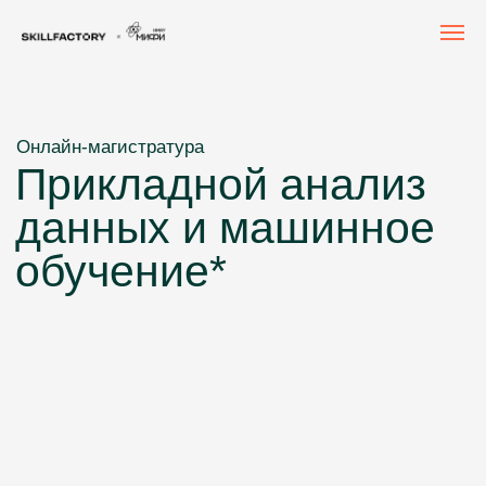
Онлайн-магистратура
Прикладной анализ
данных и машинное
обучение*
Освойте Data Science и Machine Learning с нуля
до продвинутого уровня и выберите свой трек: MLOps, AI-
engineer, Data Scientist, ML-engineer
Диплом магистра МИФИ по направлению 09.04.01
«Прикладная математика и информатика»
Старт обучения: сентябрь 2026. Срок
обучения: 2 года.