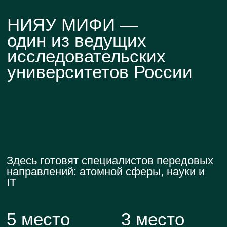
Что еще?
Бонусы очных студентов
1
Образовательный
кредит под 3%
2
Отсрочка
от армии