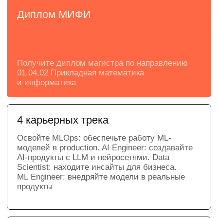
модели, умеете проверять данные, выбирать
методы и объяснять результаты.
Практический проект или
диссертация
Решайте сами, писать диссертацию
по научной теме или практической задаче
от партнера программы
Целостная траектория: от математики
до production
Обучение проходит полный цикл ML-
проекта: данные → модель → оценка →
эксперимент → внедрение → мониторинг.
Освойте VK Cloud