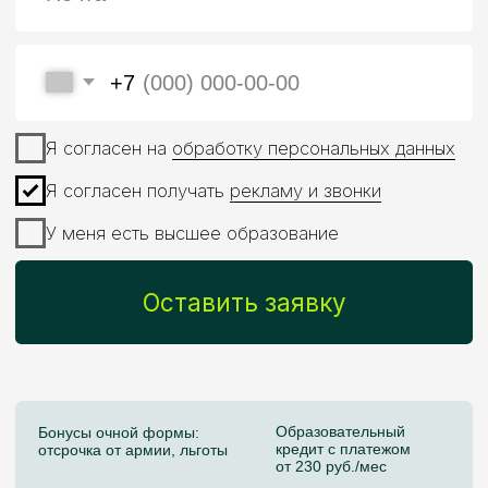
Образовательный
Бонусы очной формы:
кредит с платежом
отсрочка от армии, льготы
от 230 руб./мес
Практика в AI: аналитика,
Дополнительный
ML-модели, сервисы и AI-
карьерный трек:
продукты
CV и NLP
Магистратура МИФИ
и Skillfactory — это
фундаментальный
подход и упор
на практику
Диплом МИФИ