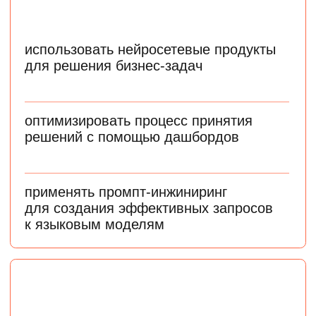
как в крупных компаниях,
так и в стартапах
Средняя зарплата ML-
инженера, по данным
hh.ru на апрель 2025 года
Инженеры по машинному обучению нужны
в бизнесе, медицине, ретейле, банках
и других областях
Junior-специалист
150 000 ₽