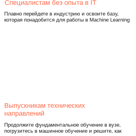
навыками. Выбирайте любой курс
из списка на выбор при
поступлении:
→
Управление ИТ-проектами
→
Графический дизайн
→
Прикладной анализ данных
→
Блокчейн
от 250 000 ₽
Бесплатно
Реальные кейсы