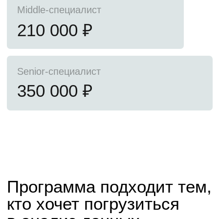
учились и работали в вузе
Вашу квалификацию
подтвердит диплом
государственного
образца НИЯУ МИФИ
Получите диплом магистра
по направлению 01.04.02 Прикладная
математика и информатика
Это гарантия для работодателя, что вы прошли
фундаментальную подготовку по специальности
и можете с помощью машинного обучения решать
бизнес-задачи различной сложности