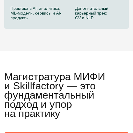
Получите диплом магистра по направлению
01.04.02 Прикладная математика
и информатика
4 карьерных трека
Освойте MLOps: обеспечьте работу ML-
моделей в production. AI Engineer: создавайте
AI-продукты с LLM и нейросетями. Data
Scientist: находите инсайты для бизнеса.
ML Engineer: внедряйте модели в реальные
продукты
Актуальный стек и индустриальная
практика
Практика с учетом трендов в ML, MLOps и AI-
продуктах
Глубокое понимание, а не «запуск
библиотек»
Вы понимаете, как и почему работают