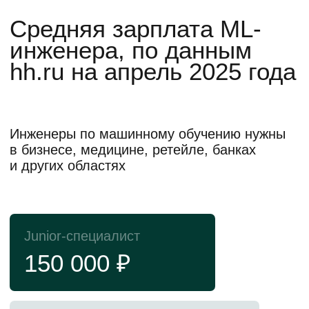
НИЯУ МИФИ —
один из ведущих
исследовательских
университетов России
Здесь готовят специалистов передовых
направлений: атомной сферы, науки и
IT
5 место
3 место
в рейтинге лучших
по уровню зарплат
университетов России
выпускников в рейтинге
RAEX-100
SuperJob
6 лауреатов
Нобелевской премии