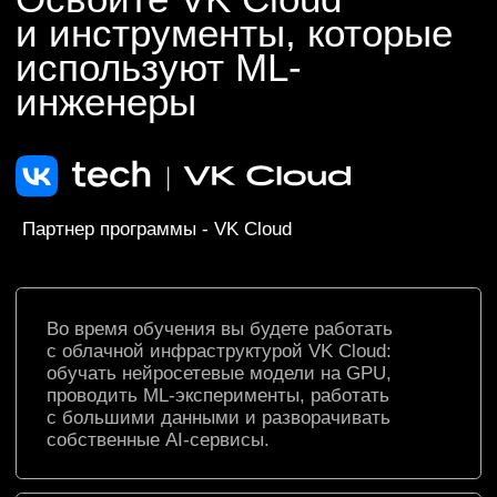
ML-инженер
Это специалист в области разработки
и внедрения алгоритмов машинного
обучения. Умеет:
создавать интеллектуальные системы
для анализа данных, прогнозирования
и принятия решений
выбирать модели Machine Learning
под конкретную задачу, обучать
их и внедрять в продакшен
развивать ML-продукты в разных
направлениях: от IT и финансов
до науки и медицины