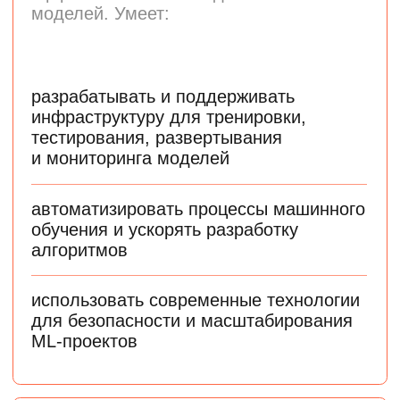
Почему стоит изучать
Data Science и Machine
Learning
Комфортный вход
в индустрию
Можно перейти из смежной сферы
или профессии, не связанной
с наукой о данных
Универсальность