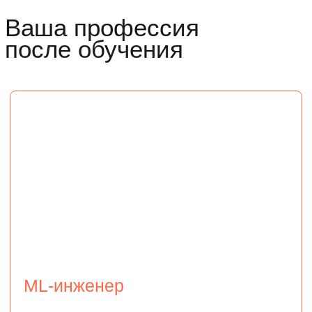
алгоритмов
использовать современные технологии
для безопасности и масштабирования
ML-проектов
Data Scientist
Это специалист, который обрабатывает
большие объемы информации, находит
закономерности и составляет прогнозы.
Умеет: