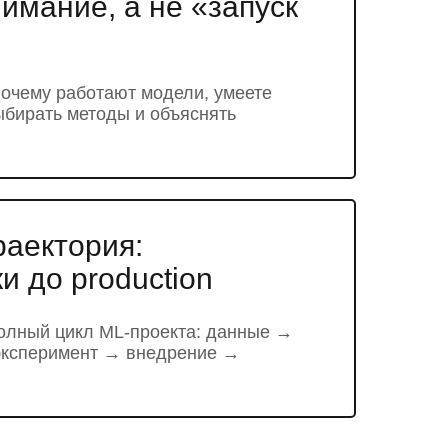
имание, а не «запуск
почему работают модели, умеете
ыбирать методы и объяснять
раектория:
и до production
олный цикл ML-проекта: данные →
эксперимент → внедрение →