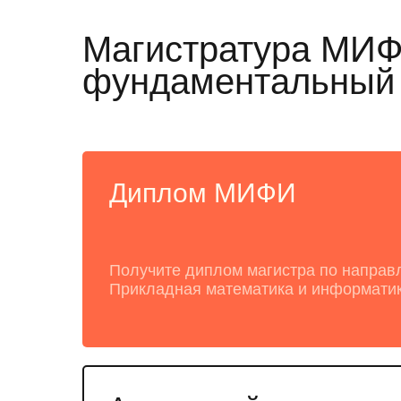
Магистратура МИФИ 
фундаментальный п
Диплом МИФИ
Получите диплом магистра по направ
Прикладная математика и информати