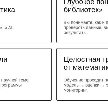
Глубокое пон
ктика
библиотек»
Вы понимаете, как и 
проверять данные, в
s и AI-
результаты.
ли
Целостная т
от математик
 научной теме
Обучение проходит п
 программы
модель → оценка → 
мониторинг.