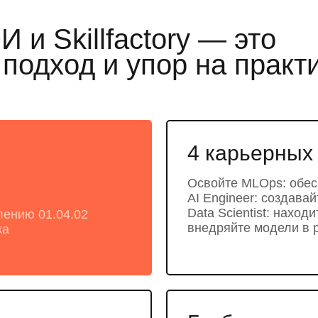
и Skillfactory — это
одход и упор на практ
4 карьерных
Освойте MLOps: обесп
AI Engineer: создава
Data Scientist: наход
лению 01.04.02
внедряйте модели в 
ка