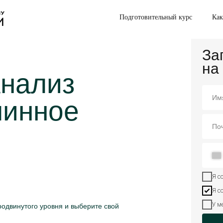
Подготовительный курс
Как
За
на
анализ
шинное
Я с
Я с
У м
продвинутого уровня и выберите свой