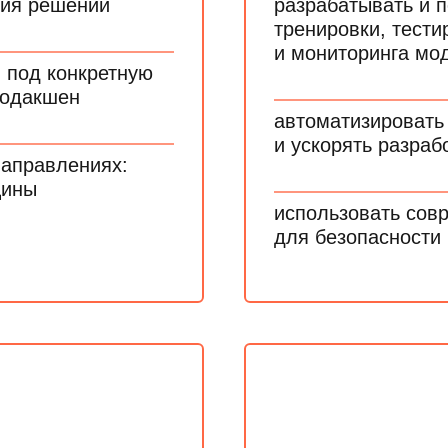
тия решений
разрабатывать и 
тренировки, тести
и мониторинга мо
 под конкретную
продакшен
автоматизировать
и ускорять разраб
направлениях:
цины
использовать сов
для безопасности