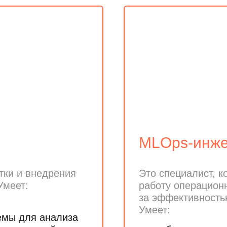
MLOps-инж
тки и внедрения
Это специалист, к
Умеет:
работу операцион
за эффективность
Умеет:
емы для анализа