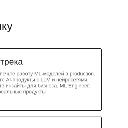
ику
 трека
ечьте работу ML-моделей в production.
йте AI-продукты с LLM и нейросетями.
ите инсайты для бизнеса. ML Engineer:
реальные продукты