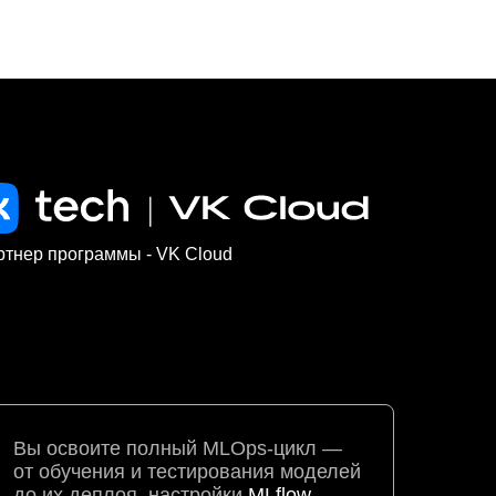
ртнер программы - VK Cloud
Вы освоите полный MLOps-цикл —
от обучения и тестирования моделей
до их деплоя, настройки
MLflow,