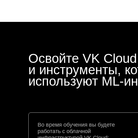
Освойте VK Cloud
и инструменты, к
используют ML-и
Во время обучения вы будете
работать с облачной
инфраструктурой VK Cloud: