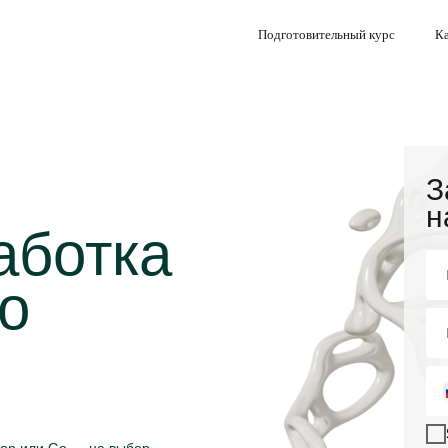
Подготовительный курс
Ка
З
н
аботка
о