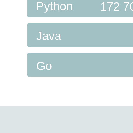
Python
172 7
Java
Go