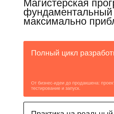
Магистерская прог
фундаментальный п
максимально приб
Полный цикл разработ
От бизнес-идеи до продакшена: проек
тестирование и запуск.
Практика на реальный