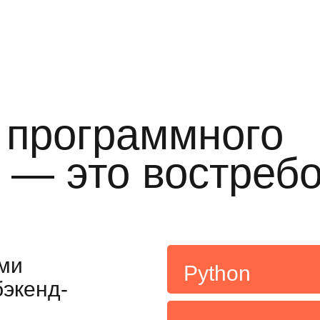
 программного
 — это востреб
ми
Python
экенд-