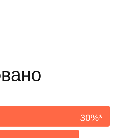
овано
30%*