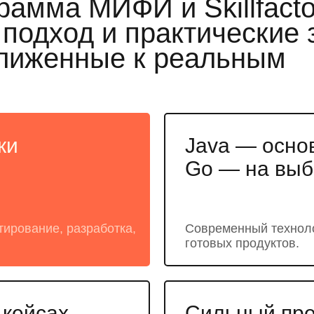
рамма МИФИ и Skillfacto
одход и практические 
лиженные к реальным
ки
Java — основ
Go — на выб
тирование, разработка,
Современный техноло
готовых продуктов.
 кейсах
Сильный пре