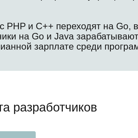
 PHP и C++ переходят на Go, в
чики на Go и Java зарабатывают
дианной зарплате среди програ
та разработчиков