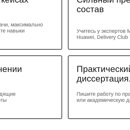
состав
дачи, максимально
йте навыки
Учитесь у экспертов
Huawei, Delivery Club
чении
Практически
диссертация
одящие
Пишите работу по пр
оты
или академическую д