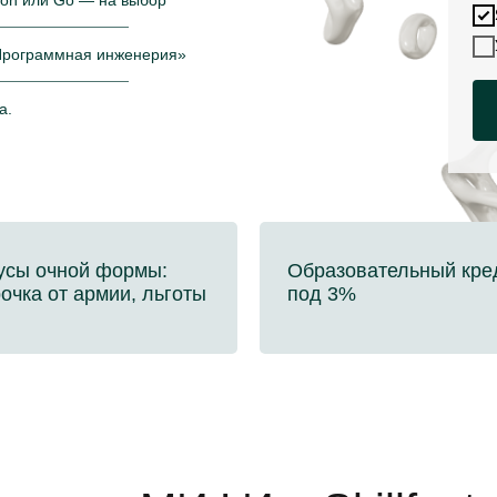
hon или Go — на выбор
Программная инженерия»
а.
усы очной формы:
Образовательный кре
очка от армии, льготы
под 3%