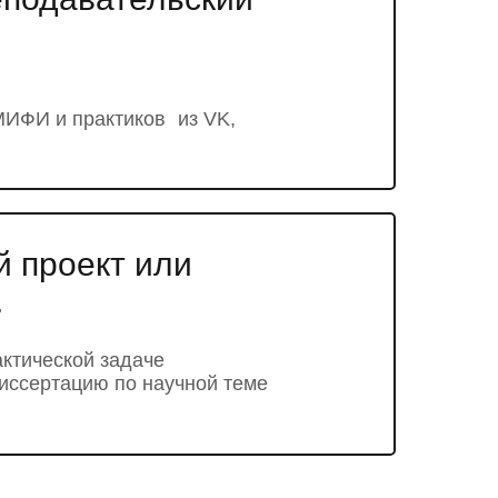
 МИФИ и практиков из VK,
й проект или
.
актической задаче
иссертацию по научной теме