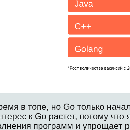
Java
С++
Golang
*Рост количества вакансий с 2
ремя в топе, но Go только нача
терес к Go растет, потому что 
олнения программ и упрощает р