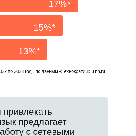
17%*
15%*
13%*
022 по 2023 год, по данным «Технократии» и hh.ru
л привлекать
язык предлагает
аботу с сетевыми