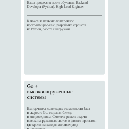
Ваша профессия после обучения: Backend
Developer (Python), High-Load Engineer
Ключевые навыки: асинхронное
программирование, разработка сервисов
на Python, работа с нагрузкой
Go +
высоконагруженные
системы
Вы научитесь совмещать возможности Java
и скорость Go, создавая бэкенд
и микросервисы. Сможете решать задачи
высоконагруженных систем и финтех-проектов,
где критична каждая миллисекунда
и надежность.