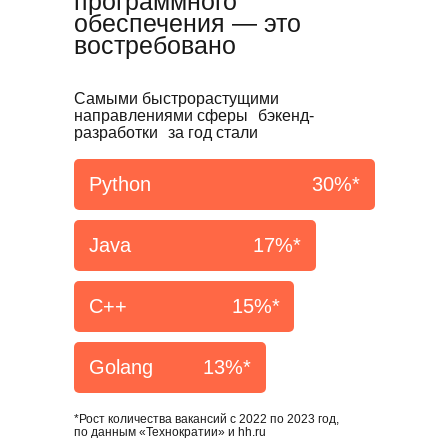
программного
обеспечения — это
востребовано
Самыми быстрорастущими
направлениями сферы бэкенд-
разработки за год стали
Python
30%*
Java
17%*
С++
15%*
Golang
13%*
*Рост количества вакансий с 2022 по 2023 год,
по данным «Технократии» и hh.ru