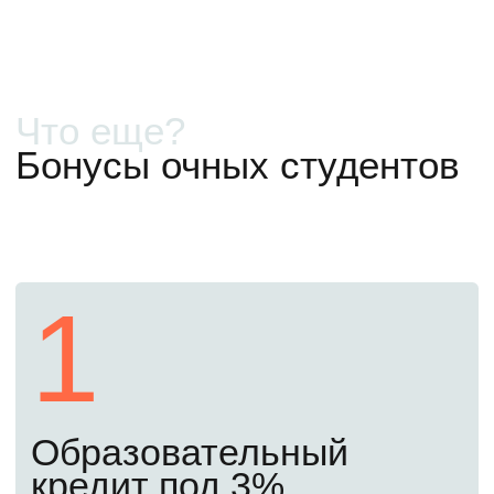
Бесплатно
Как поступить в 2026
году
Первый шаг
Сегодня
Начните подготовку
Оставьте заявку сегодня. Мы закрепим
за вами личного менеджера, подробно
расскажем, что и когда нужно сделать.
Откроем доступ к бесплатным материалам
подготовительного курса, чтобы вы могли