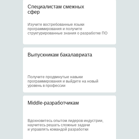
Отсрочка
Специалистам смежных
от армии
сфер
Изучите востребованные языки
3
программирования и получите
структурированные знания о разработке ПО
Выпускникам бакалавриата
Доступ к научным
центрам МИФИ
Получите продвинутые навыки
4
программирования и выйдите на новый
уровень в профессии
Middle-разработчикам
Доступ к библиотеке
и событиям МИФИ
Вдохновитесь опытом лидеров индустрии,
научитесь решать сложные задачи
и управлять командой разработки