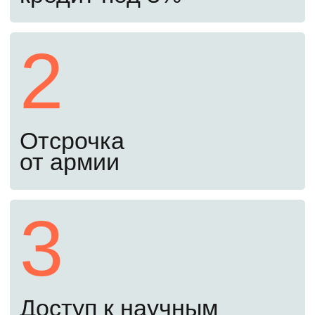
освежить знания перед экзаменами.
Начать подготовку
Второй шаг
С 20 июня до 24 августа
Подайте документы онлайн
Документы можно подать через Госуслуги.
Куратор проверит их, чтобы избежать
ошибок при подаче.
Третий шаг
До 25 августа
Пройдите вступительные