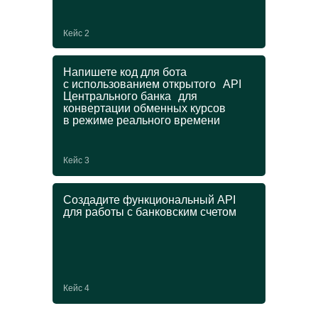
Получите еще одну
Кейс 2
специальность
и диплом ДПО
Напишете код для бота
с использованием открытого API
Центрального банка для
В магистратуре можно пройти онлайн-
конвертации обменных курсов
программу ДПО и усилить основную
в режиме реального времени
профессию ценными IT-навыками.
Выбирайте любой курс из списка
на выбор при поступлении:
Кейс 3
→
Создадите функциональный API
Управление ИТ-проектами
для работы с банковским счетом
→
Графический дизайн
→
Прикладной анализ данных
→
Блокчейн
Кейс 4
от 250 000 ₽