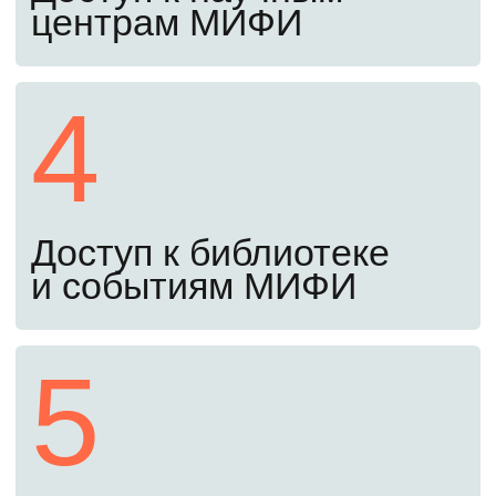
испытания
Сдайте письменный экзамен, ответив
на общие и профильные вопросы,
и предоставьте мотивационное письмо.
Экзамены проходят полностью
дистанционно, ехать в ВУЗ не нужно.
Оставьте заявку сейчас, чтобы получить
примеры заданий прошлых лет. С ними
вы заранее узнаете структуру экзамена
и сможете лучше подготовиться.
Четвертый шаг
До 26 августа
Заключите договор и оплатите
обучение
Убедитесь, что вы в конкурсных списках,
подпишите договор и оплатите обучение
(самостоятельно или в кредит под 3%).
После этого найдите себя в приказе