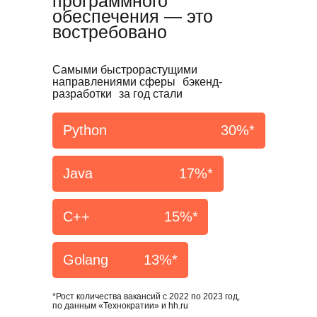
программного
обеспечения — это
востребовано
Самыми быстрорастущими
направлениями сферы бэкенд-
разработки за год стали
Python
30%*
Java
17%*
С++
15%*
Golang
13%*
*Рост количества вакансий с 2022 по 2023 год,
по данным «Технократии» и hh.ru