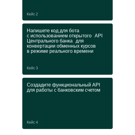
Получите еще одну
Кейс 2
специальность
и диплом ДПО
Напишете код для бота
с использованием открытого API
Центрального банка для
В магистратуре можно пройти онлайн-
конвертации обменных курсов
программу ДПО и усилить основную
в режиме реального времени
профессию ценными IT-навыками.
Выбирайте любой курс из списка
на выбор при поступлении:
Кейс 3
→
Создадите функциональный API
Управление ИТ-проектами
для работы с банковским счетом
→
Графический дизайн
→
Прикладной анализ данных
→
Блокчейн
Кейс 4
от 250 000 ₽