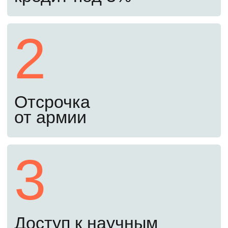
освежить знания перед экзаменами.
Начать подготовку
Второй шаг
С 20 июня до 24 августа
Подайте документы онлайн
Документы можно подать через Госуслуги.
Куратор проверит их, чтобы избежать
ошибок при подаче.
Третий шаг
До 25 августа
Пройдите вступительные