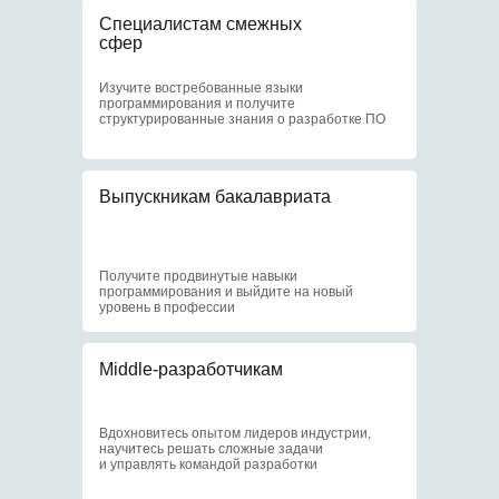
Отсрочка
Специалистам смежных
от армии
сфер
Изучите востребованные языки
3
программирования и получите
структурированные знания о разработке ПО
Выпускникам бакалавриата
Доступ к научным
центрам МИФИ
Получите продвинутые навыки
4
программирования и выйдите на новый
уровень в профессии
Middle-разработчикам
Доступ к библиотеке
и событиям МИФИ
Вдохновитесь опытом лидеров индустрии,
научитесь решать сложные задачи
и управлять командой разработки