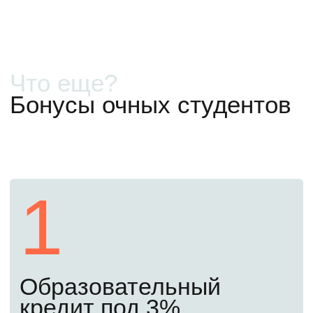
Бесплатно
Как поступить в 2026
году
Первый шаг
Сегодня
Начните подготовку
Оставьте заявку сегодня. Мы закрепим
за вами личного менеджера, подробно
расскажем, что и когда нужно сделать.
Откроем доступ к бесплатным материалам
подготовительного курса, чтобы вы могли