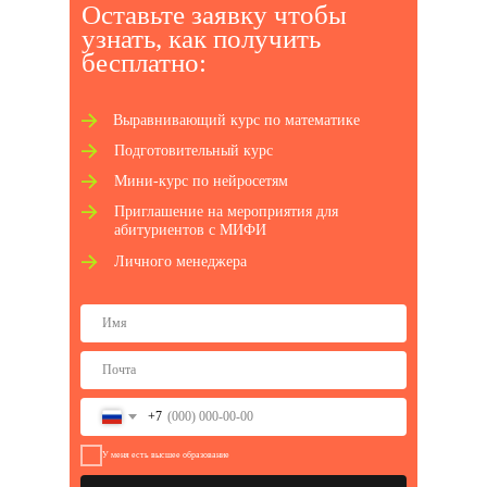
Оставьте заявку чтобы
узнать, как получ ить
бесплатно:
Выравнивающий курс по математике
Подготовительный курс
Мини-курс по нейросетям
Приглашение на мероприятия для
абитуриентов с МИФИ
Личного менеджера
+7
У меня есть высшее образование