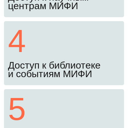
испытания
Сдайте письменный экзамен, ответив
на общие и профильные вопросы,
и предоставьте мотивационное письмо.
Экзамены проходят полностью
дистанционно, ехать в ВУЗ не нужно.
Оставьте заявку сейчас, чтобы получить
примеры заданий прошлых лет. С ними
вы заранее узнаете структуру экзамена
и сможете лучше подготовиться.
Четвертый шаг
До 26 августа
Заключите договор и оплатите
обучение
Убедитесь, что вы в конкурсных списках,
подпишите договор и оплатите обучение
(самостоятельно или в кредит под 3%).
После этого найдите себя в приказе