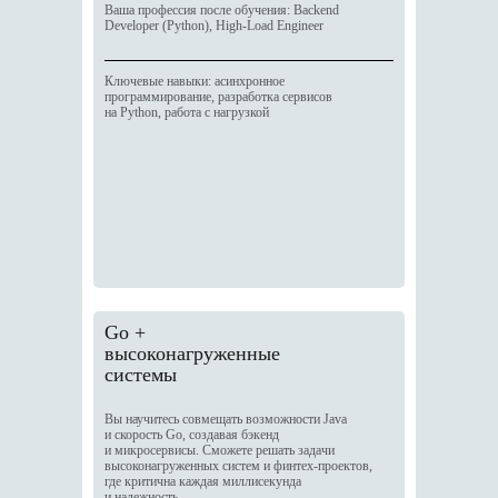
Ваша профессия после обучения: Backend
Developer (Python), High-Load Engineer
Ключевые навыки: асинхронное
программирование, разработка сервисов
на Python, работа с нагрузкой
Go +
высоконагруженные
системы
Вы научитесь совмещать возможности Java
и скорость Go, создавая бэкенд
и микросервисы. Сможете решать задачи
высоконагруженных систем и финтех-проектов,
где критична каждая миллисекунда
и надежность.