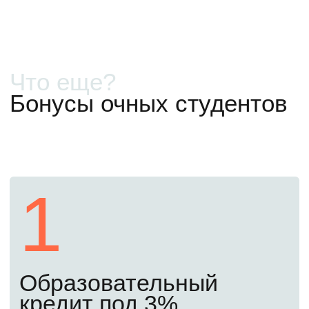
Бесплатно
Как поступить в 2026
году
Первый шаг
Сегодня
Начните подготовку
Оставьте заявку сегодня. Мы закрепим
за вами личного менеджера, подробно
расскажем, что и когда нужно сделать.
Откроем доступ к бесплатным материалам
подготовительного курса, чтобы вы могли