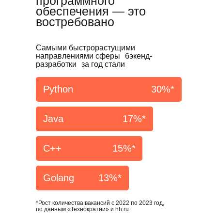
программного
обеспечения — это
востребовано
Самыми быстрорастущими
направлениями сферы бэкенд-
разработки за год стали
Python
30%*
Java
17%*
С++
15%*
Golang
13%*
*Рост количества вакансий с 2022 по 2023 год,
по данным «Технократии» и hh.ru