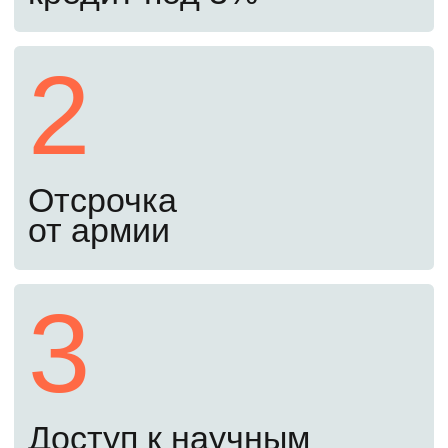
освежить знания перед экзаменами.
Начать подготовку
Второй шаг
С 20 июня до 24 августа
Подайте документы онлайн
Документы можно подать через Госуслуги.
Куратор проверит их, чтобы избежать
ошибок при подаче.
Третий шаг
До 25 августа
Пройдите вступительные