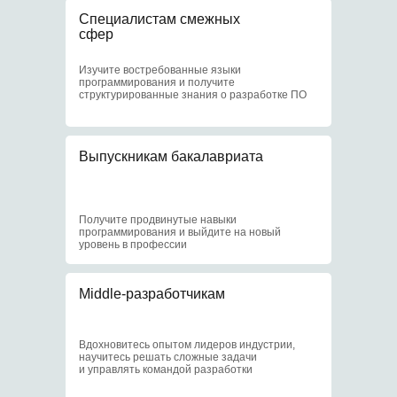
Отсрочка
Специалистам смежных
от армии
сфер
Изучите востребованные языки
3
программирования и получите
структурированные знания о разработке ПО
Выпускникам бакалавриата
Доступ к научным
центрам МИФИ
Получите продвинутые навыки
4
программирования и выйдите на новый
уровень в профессии
Middle-разработчикам
Доступ к библиотеке
и событиям МИФИ
Вдохновитесь опытом лидеров индустрии,
научитесь решать сложные задачи
и управлять командой разработки