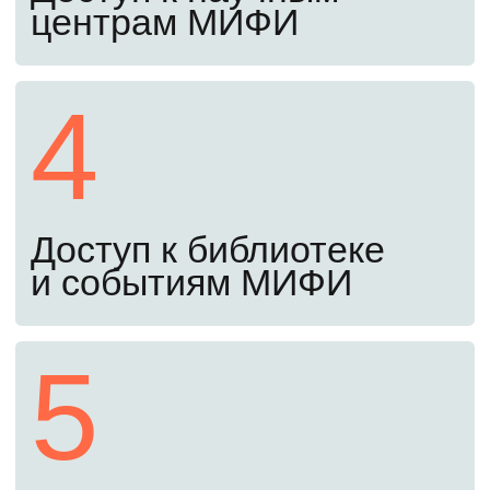
испытания
Сдайте письменный экзамен, ответив
на общие и профильные вопросы,
и предоставьте мотивационное письмо.
Экзамены проходят полностью
дистанционно, ехать в ВУЗ не нужно.
Оставьте заявку сейчас, чтобы получить
примеры заданий прошлых лет. С ними
вы заранее узнаете структуру экзамена
и сможете лучше подготовиться.
Четвертый шаг
До 26 августа
Заключите договор и оплатите
обучение
Убедитесь, что вы в конкурсных списках,
подпишите договор и оплатите обучение
(самостоятельно или в кредит под 3%).
После этого найдите себя в приказе