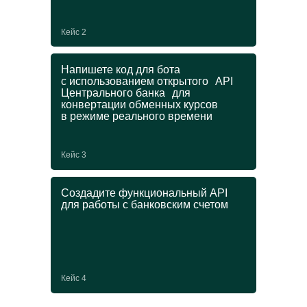
Получите еще одну
Кейс 2
специальность
и диплом ДПО
Напишете код для бота
с использованием открытого API
Центрального банка для
В магистратуре можно пройти онлайн-
конвертации обменных курсов
программу ДПО и усилить основную
в режиме реального времени
профессию ценными IT-навыками.
Выбирайте любой курс из списка
на выбор при поступлении:
Кейс 3
→
Создадите функциональный API
Управление ИТ-проектами
для работы с банковским счетом
→
Графический дизайн
→
Прикладной анализ данных
→
Блокчейн
Кейс 4
от 250 000 ₽