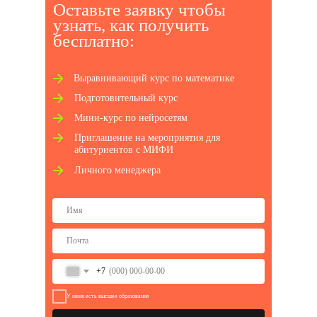
Оставьте заявку чтобы
узнать, как получ ить
бесплатно:
Выравнивающий курс по математике
Подготовительный курс
Мини-курс по нейросетям
Приглашение на мероприятия для
абитуриентов с МИФИ
Личного менеджера
+7
У меня есть высшее образование