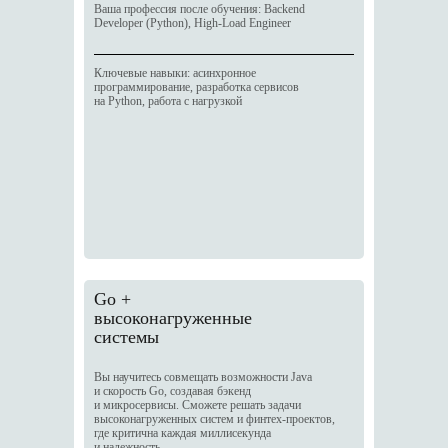
Ваша профессия после обучения: Backend
Developer (Python), High-Load Engineer
Ключевые навыки: асинхронное
программирование, разработка сервисов
на Python, работа с нагрузкой
Go +
высоконагруженные
системы
Вы научитесь совмещать возможности Java
и скорость Go, создавая бэкенд
и микросервисы. Сможете решать задачи
высоконагруженных систем и финтех-проектов,
где критична каждая миллисекунда
и надежность.