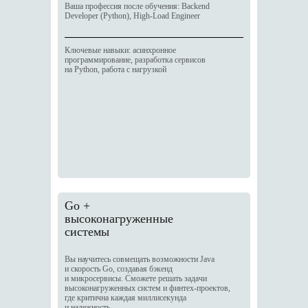
Ваша профессия после обучения: Backend
Developer (Python), High-Load Engineer
Ключевые навыки: асинхронное
программирование, разработка сервисов
на Python, работа с нагрузкой
Go +
высоконагруженные
системы
Вы научитесь совмещать возможности Java
и скорость Go, создавая бэкенд
и микросервисы. Сможете решать задачи
высоконагруженных систем и финтех-проектов,
где критична каждая миллисекунда
и надежность.