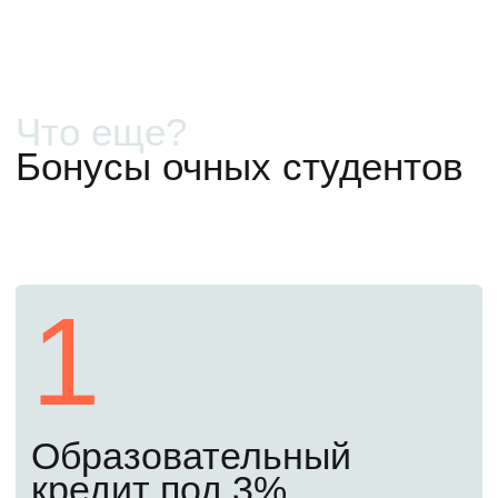
Бесплатно
Как поступить в 2026
году
Первый шаг
Сегодня
Начните подготовку
Оставьте заявку сегодня. Мы закрепим
за вами личного менеджера, подробно
расскажем, что и когда нужно сделать.
Откроем доступ к бесплатным материалам
подготовительного курса, чтобы вы могли