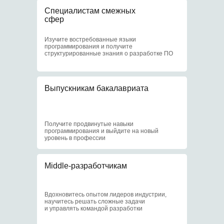
Отсрочка
Специалистам смежных
от армии
сфер
Изучите востребованные языки
3
программирования и получите
структурированные знания о разработке ПО
Выпускникам бакалавриата
Доступ к научным
центрам МИФИ
Получите продвинутые навыки
4
программирования и выйдите на новый
уровень в профессии
Middle-разработчикам
Доступ к библиотеке
и событиям МИФИ
Вдохновитесь опытом лидеров индустрии,
научитесь решать сложные задачи
и управлять командой разработки