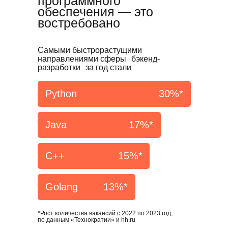
программного
обеспечения — это
востребовано
Самыми быстрорастущими
направлениями сферы бэкенд-
разработки за год стали
Python
30%*
Java
17%*
С++
15%*
Golang
13%*
*Рост количества вакансий с 2022 по 2023 год,
по данным «Технократии» и hh.ru