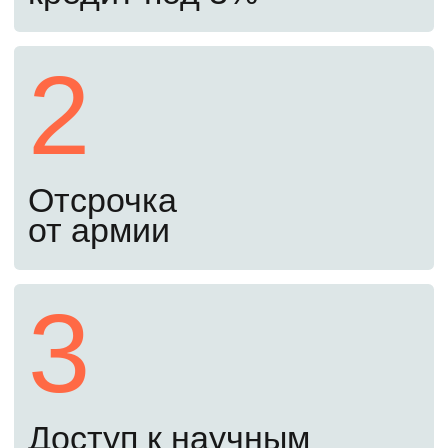
освежить знания перед экзаменами.
Начать подготовку
Второй шаг
С 20 июня до 24 августа
Подайте документы онлайн
Документы можно подать через Госуслуги.
Куратор проверит их, чтобы избежать
ошибок при подаче.
Третий шаг
До 25 августа
Пройдите вступительные