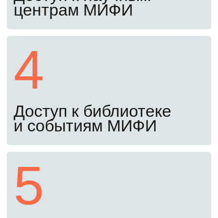
испытания
Сдайте письменный экзамен, ответив
на общие и профильные вопросы,
и предоставьте мотивационное письмо.
Экзамены проходят полностью
дистанционно, ехать в ВУЗ не нужно.
Оставьте заявку сейчас, чтобы получить
примеры заданий прошлых лет. С ними
вы заранее узнаете структуру экзамена
и сможете лучше подготовиться.
Четвертый шаг
До 26 августа
Заключите договор и оплатите
обучение
Убедитесь, что вы в конкурсных списках,
подпишите договор и оплатите обучение
(самостоятельно или в кредит под 3%).
После этого найдите себя в приказе