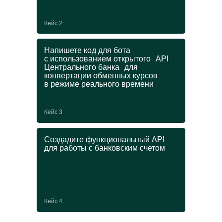
Получите еще одну
Кейс 2
специальность
и диплом ДПО
Напишете код для бота
с использованием открытого API
Центрального банка для
В магистратуре можно пройти онлайн-
конвертации обменных курсов
программу ДПО и усилить основную
в режиме реального времени
профессию ценными IT-навыками.
Выбирайте любой курс из списка
на выбор при поступлении:
Кейс 3
→
Создадите функциональный API
Управление ИТ-проектами
для работы с банковским счетом
→
Графический дизайн
→
Прикладной анализ данных
→
Блокчейн
Кейс 4
от 250 000 ₽