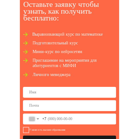
Оставьте заявку чтобы
узнать, как получ ить
бесплатно:
Выравнивающий курс по математике
Подготовительный курс
Мини-курс по нейросетям
Приглашение на мероприятия для
абитуриентов с МИФИ
Личного менеджера
+7
У меня есть высшее образование