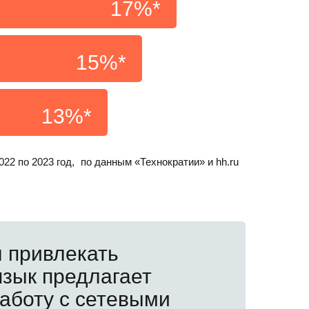
17%*
15%*
13%*
022 по 2023 год, по данным «Технократии» и hh.ru
л привлекать
язык предлагает
аботу с сетевыми