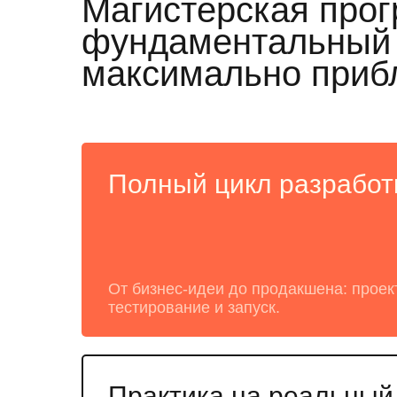
Магистерская прог
фундаментальный п
максимально приб
Полный цикл разработ
От бизнес-идеи до продакшена: проек
тестирование и запуск.
Практика на реальный