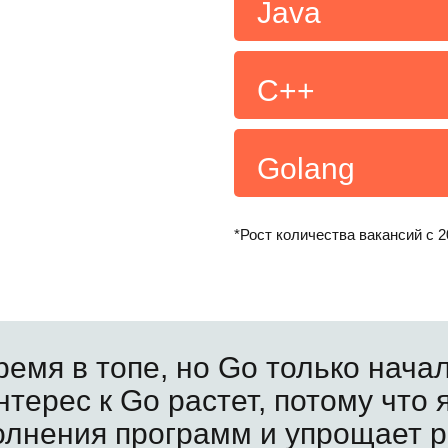
Java
С++
Golang
*Рост количества вакансий с 2
ремя в топе, но Go только нача
терес к Go растет, потому что 
олнения программ и упрощает р