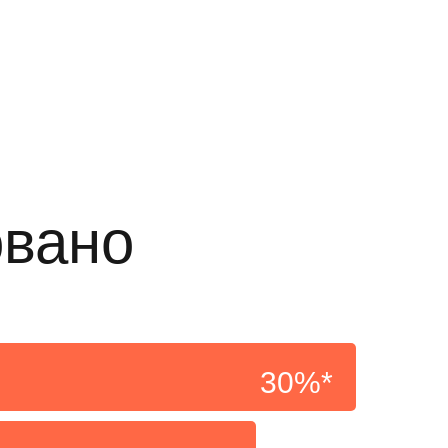
овано
30%*