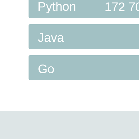
Python
172 7
Java
Go