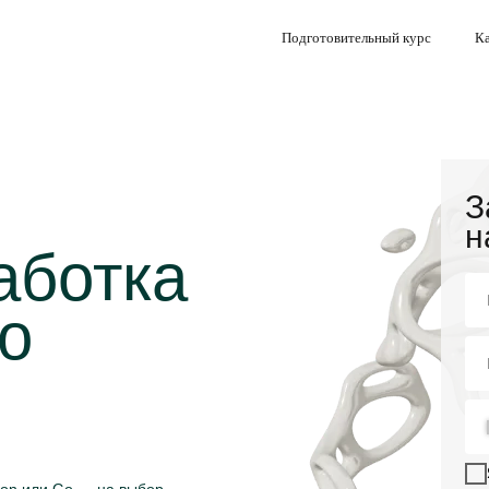
Подготовительный курс
Ка
З
н
аботка
о