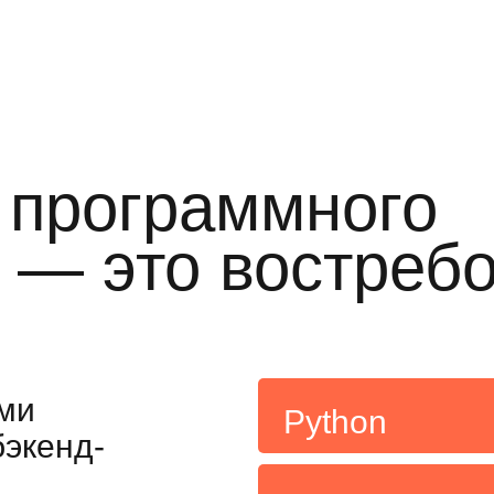
 программного
 — это востреб
ми
Python
экенд-