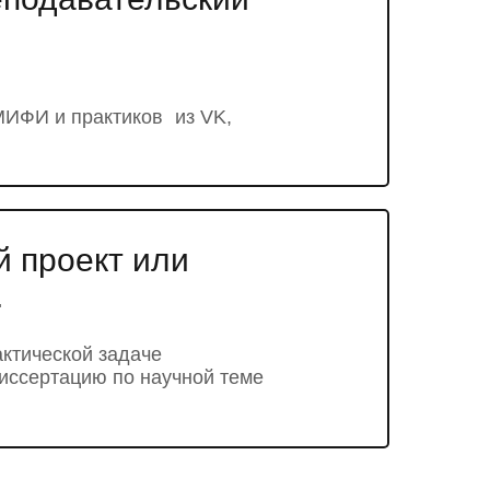
 МИФИ и практиков из VK,
й проект или
.
актической задаче
иссертацию по научной теме