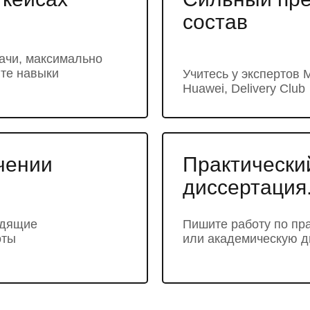
состав
дачи, максимально
йте навыки
Учитесь у экспертов
Huawei, Delivery Club
чении
Практически
диссертация
одящие
Пишите работу по пр
оты
или академическую д