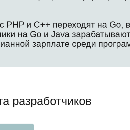
 PHP и C++ переходят на Go, в
чики на Go и Java зарабатывают
дианной зарплате среди програ
та разработчиков