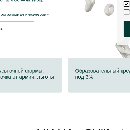
hon или Go — на выбор
Программная инженерия»
а.
усы очной формы:
Образовательный кре
очка от армии, льготы
под 3%