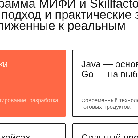
рамма МИФИ и Skillfacto
одход и практические 
лиженные к реальным
ки
Java — основ
Go — на выб
тирование, разработка,
Современный техноло
готовых продуктов.
 кейсах
Сильный пре