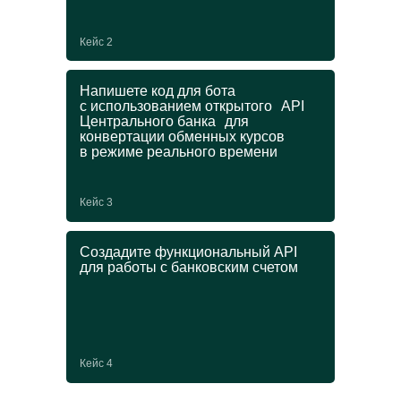
Получите еще одну
Кейс 2
специальность
и диплом ДПО
Напишете код для бота
с использованием открытого API
Центрального банка для
В магистратуре можно пройти онлайн-
конвертации обменных курсов
программу ДПО и усилить основную
в режиме реального времени
профессию ценными IT-навыками.
Выбирайте любой курс из списка
на выбор при поступлении:
Кейс 3
→
Создадите функциональный API
Управление ИТ-проектами
для работы с банковским счетом
→
Графический дизайн
→
Прикладной анализ данных
→
Блокчейн
Кейс 4
от 250 000 ₽