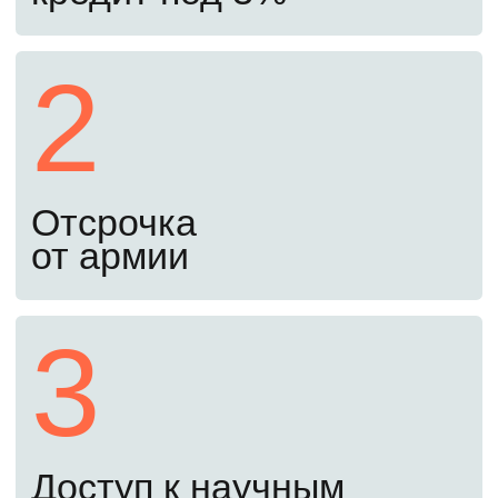
освежить знания перед экзаменами.
Начать подготовку
Второй шаг
С 20 июня до 24 августа
Подайте документы онлайн
Документы можно подать через Госуслуги.
Куратор проверит их, чтобы избежать
ошибок при подаче.
Третий шаг
До 25 августа
Пройдите вступительные