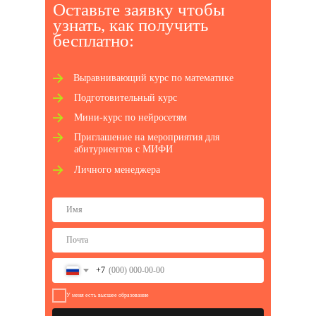
Оставьте заявку чтобы
узнать, как получ ить
бесплатно:
Выравнивающий курс по математике
Подготовительный курс
Мини-курс по нейросетям
Приглашение на мероприятия для
абитуриентов с МИФИ
Личного менеджера
+7
У меня есть высшее образование