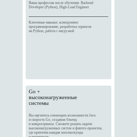
Ваша профессия после обучения: Backend
Developer (Python), High-Load Engineer
Ключевые навыки: асинхронное
программирование, разработка сервисов
на Python, работа с нагрузкой
Go +
высоконагруженные
системы
Вы научитесь совмещать возможности Java
и скорость Go, создавая бэкенд
и микросервисы. Сможете решать задачи
высоконагруженных систем и финтех-проектов,
где критична каждая миллисекунда
и надежность.