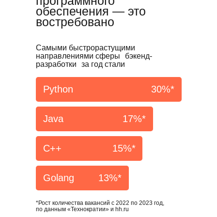
программного
обеспечения — это
востребовано
Самыми быстрорастущими
направлениями сферы бэкенд-
разработки за год стали
Python
30%*
Java
17%*
С++
15%*
Golang
13%*
*Рост количества вакансий с 2022 по 2023 год,
по данным «Технократии» и hh.ru