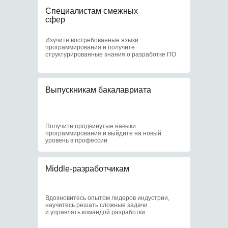
Отсрочка
Специалистам смежных
от армии
сфер
Изучите востребованные языки
3
программирования и получите
структурированные знания о разработке ПО
Выпускникам бакалавриата
Доступ к научным
центрам МИФИ
Получите продвинутые навыки
4
программирования и выйдите на новый
уровень в профессии
Middle-разработчикам
Доступ к библиотеке
и событиям МИФИ
Вдохновитесь опытом лидеров индустрии,
научитесь решать сложные задачи
и управлять командой разработки