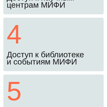
испытания
Сдайте письменный экзамен, ответив
на общие и профильные вопросы,
и предоставьте мотивационное письмо.
Экзамены проходят полностью
дистанционно, ехать в ВУЗ не нужно.
Оставьте заявку сейчас, чтобы получить
примеры заданий прошлых лет. С ними
вы заранее узнаете структуру экзамена
и сможете лучше подготовиться.
Четвертый шаг
До 26 августа
Заключите договор и оплатите
обучение
Убедитесь, что вы в конкурсных списках,
подпишите договор и оплатите обучение
(самостоятельно или в кредит под 3%).
После этого найдите себя в приказе