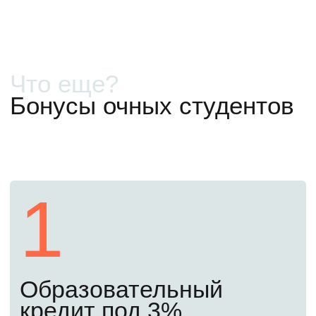
Бесплатно
Как поступить в 2026
году
Первый шаг
Сегодня
Начните подготовку
Оставьте заявку сегодня. Мы закрепим
за вами личного менеджера, подробно
расскажем, что и когда нужно сделать.
Откроем доступ к бесплатным материалам
подготовительного курса, чтобы вы могли