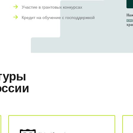
Участие в грантовых конкурсах
Наж
Кредит на обучение с господдержкой
пер
хра
туры
оссии