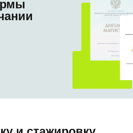
ормы
чании
ку и стажировку