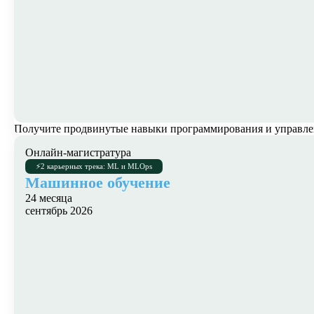
Получите продвинутые навыки программирования и управлени
Онлайн-магистратура
⚡
2 карьерных трека: ML и MLOps
Машинное обучение
24 месяца
сентябрь 2026