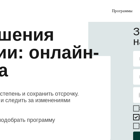
Программы
шения
З
н
и: онлайн-
а
тепень и сохранить отсрочку.
 и следить за изменениями
 подобрать программу